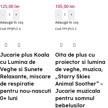
125,00
lei
105,00
lei
-
+
-
+
Adaugă în coș
Adaugă în coș
Cod:
FPFJPLS 4
Cod:
FPF JPLS 2
Jucarie plus Koala
Oita de plus cu
cu Lumina de
proiector si lumina
Veghe si Sunete
de veghe, muzica,
Relaxante, miscare
„Starry Skies
de respiratie
Animal Soother” –
pentru nou-nascuti
Jucarie muzicala
0+ luni
pentru somnul
bebelusilor