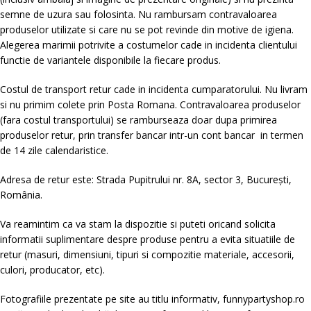
semne de uzura sau folosinta. Nu rambursam contravaloarea
produselor utilizate si care nu se pot revinde din motive de igiena.
Alegerea marimii potrivite a costumelor cade in incidenta clientului
functie de variantele disponibile la fiecare produs.
Costul de transport retur cade in incidenta cumparatorului. Nu livram
si nu primim colete prin Posta Romana. Contravaloarea produselor
(fara costul transportului) se ramburseaza doar dupa primirea
produselor retur, prin transfer bancar intr-un cont bancar in termen
de 14 zile calendaristice.
Adresa de retur este: Strada Pupitrului nr. 8A, sector 3, București,
România.
Va reamintim ca va stam la dispozitie si puteti oricand solicita
informatii suplimentare despre produse pentru a evita situatiile de
retur (masuri, dimensiuni, tipuri si compozitie materiale, accesorii,
culori, producator, etc).
Fotografiile prezentate pe site au titlu informativ, funnypartyshop.ro