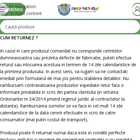
Skip to navigation
MENIU
Skip to main content
CUM RETURNEZ ?
In cazul in care produsul comandat nu corespunde cerintelor
dumneavoastra sau prezinta defecte de fabricatie, puteti efectua
returul sau inlocuirea acestuia in termen de 14 zile calendaristice de
la primirea produsului. In acest sens, va rugam sa ne contactati
imediat prin formularul de mai jos pentru stabilirea detaliilor. Nu
rambursam contravaloarea produselor expediate retur fara o
informare prealabila in scris din partea clientului (in virtutea
Ordonantei nr.34/2014 privind regimul juridic al contractelor la
distanta). Rambursarea sumelor se va face in cel mult 14 zile
calendaristice de la data cererii efectuate in scris de catre
consumator (mai putin costul de transport).
Produsul poate fi returnat numai daca este in conditii perfecte
(inclusiv ambalaj si imagine de prezentare originale) si nu prezinta