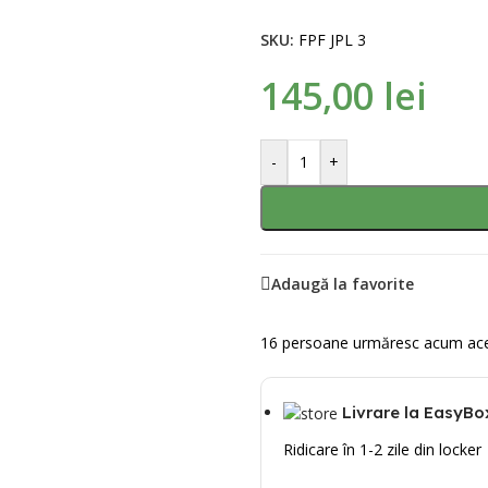
SKU:
FPF JPL 3
145,00
lei
-
+
Adaugă la favorite
16
persoane urmăresc acum ace
Livrare la EasyBo
Ridicare în 1-2 zile din locker