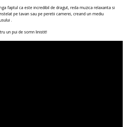
nga faptul ca este incredibil de dragut, reda muzica relaxanta si
instelat pe tavan sau pe peretii camerei, creand un mediu
sului .
ru un pui de somn linistit!