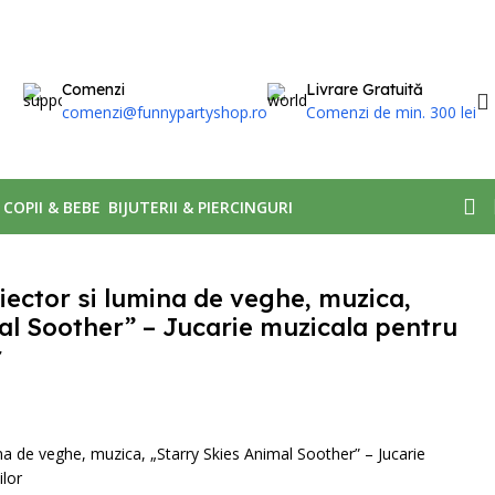
Comenzi
Livrare Gratuită
comenzi@funnypartyshop.ro
Comenzi de min. 300 lei
, COPII & BEBE
BIJUTERII & PIERCINGURI
iector si lumina de veghe, muzica,
al Soother” – Jucarie muzicala pentru
r
ina de veghe, muzica, „Starry Skies Animal Soother” – Jucarie
lor