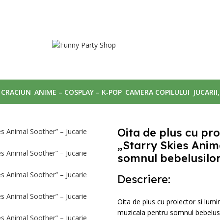
CRACIUN
ANIME – COSPLAY – K‑POP
CAMERA COPILULUI
JUCARII
Oita de plus cu pro
„Starry Skies Anim
somnul bebelusilo
Descriere:
Oita de plus cu proiector si lum
muzicala pentru somnul bebelusi