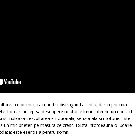
oltarea celor mici, calmand si distragand atentia, dar in principal
lusilor care incep sa descopere noutatile lumii, oferind un contact
si stimuleaza dezvoltarea emotionala, senzoriala si motorie. Este
 ca un mic prieten pe masura ce cresc. Exista intotdeauna o jucarie
iodata; este esentiala pentru somn.