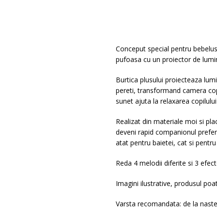
Conceput special pentru bebelusi
pufoasa cu un proiector de lumini
Burtica plusului proiecteaza lumi
pereti, transformand camera copil
sunet ajuta la relaxarea copilulu
Realizat din materiale moi si pla
deveni rapid companionul preferat 
atat pentru baietei, cat si pentru 
Reda 4 melodii diferite si 3 efect
Imagini ilustrative, produsul poate
Varsta recomandata: de la naste