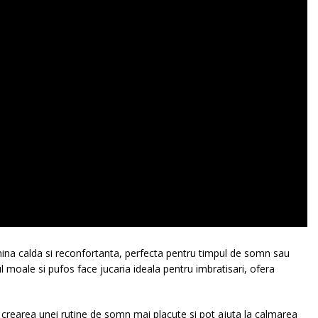
ina calda si reconfortanta, perfecta pentru timpul de somn sau
moale si pufos face jucaria ideala pentru imbratisari, ofera
la crearea unei rutine de somn mai placute si pot ajuta la calmarea