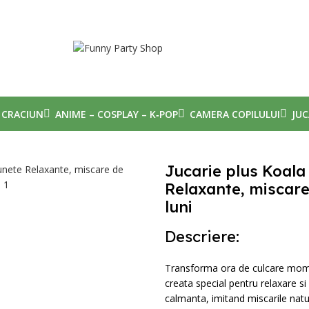
CRACIUN
ANIME – COSPLAY – K‑POP
CAMERA COPILULUI
JUC
Jucarie plus Koala
Relaxante, miscare
luni
Descriere:
Transforma ora de culcare moment
creata special pentru relaxare si
calmanta, imitand miscarile natura