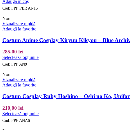
Peruca
Adaugă în coș
produsului.
Cosplay
Cod:
FPF PER AN16
Sailor
Moon
Nou
–
Vizualizare rapidă
Usagi
Adaugă la favorite
Tsukino,
Blonda
Costum Anime Cosplay Kiryuu Kikyou – Blue Archive
cu
Cocuri
285,00
lei
si
Acest
Selectează opțiunile
Codite
produs
Lungi,
Cod:
FPF AN9
are
Anime
mai
Nou
multe
Vizualizare rapidă
variații.
Adaugă la favorite
Opțiunile
pot
Costum Cosplay Ruby Hoshino – Oshi no Ko, Unifo
fi
alese
210,00
lei
în
Acest
Selectează opțiunile
pagina
produs
produsului.
Cod:
FPF ANA6
are
mai