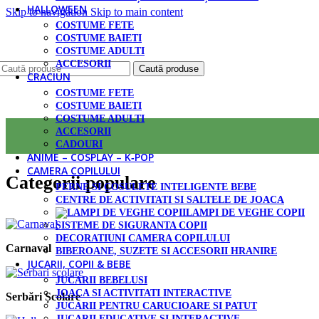
HALLOWEEN
Skip to navigation
Skip to main content
COSTUME FETE
COSTUME BAIETI
COSTUME ADULTI
ACCESORII
Caută produse
CRACIUN
COSTUME FETE
COSTUME BAIETI
COSTUME ADULTI
ACCESORII
CADOURI
ANIME – COSPLAY – K‑POP
CAMERA COPILULUI
Categorii populare
PERNE SI COSULETE INTELIGENTE BEBE
CENTRE DE ACTIVITATI SI SALTELE DE JOACA
LAMPI DE VEGHE COPII
SISTEME DE SIGURANTA COPII
DECORATIUNI CAMERA COPILULUI
Carnaval
BIBEROANE, SUZETE SI ACCESORII HRANIRE
JUCARII, COPII & BEBE
JUCARII BEBELUSI
JOACA SI ACTIVITATI INTERACTIVE
Serbări Școlare
JUCARII PENTRU CARUCIOARE SI PATUT
JUCARII EDUCATIVE SI INTERACTIVE