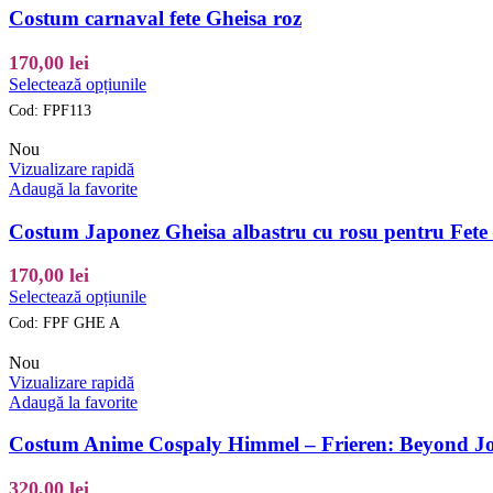
pot
Costum carnaval fete Gheisa roz
fi
alese
170,00
lei
în
Acest
Selectează opțiunile
pagina
produs
produsului.
Cod:
FPF113
are
mai
Nou
multe
Vizualizare rapidă
variații.
Adaugă la favorite
Opțiunile
pot
Costum Japonez Gheisa albastru cu rosu pentru Fete
fi
alese
170,00
lei
în
Acest
Selectează opțiunile
pagina
produs
produsului.
Cod:
FPF GHE A
are
mai
Nou
multe
Vizualizare rapidă
variații.
Adaugă la favorite
Opțiunile
pot
Costum Anime Cospaly Himmel – Frieren: Beyond Jou
fi
alese
320,00
lei