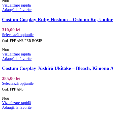
Nou
multe
Vizualizare rapidă
variații.
Adaugă la favorite
Opțiunile
pot
Costum Cosplay Ruby Hoshino – Oshi no Ko, Unifo
fi
alese
310,00
lei
în
Acest
Selectează opțiunile
pagina
produs
produsului.
Cod:
FPF AN6 PER ROSIE
are
mai
Nou
multe
Vizualizare rapidă
variații.
Adaugă la favorite
Opțiunile
pot
Costum Cosplay Jūshirō Ukitake – Bleach, Kimono Al
fi
alese
285,00
lei
în
Acest
Selectează opțiunile
pagina
produs
produsului.
Cod:
FPF AN3
are
mai
Nou
multe
Vizualizare rapidă
variații.
Adaugă la favorite
Opțiunile