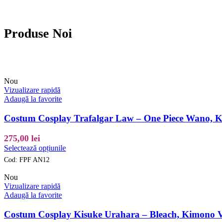
Produse Noi
Nou
Vizualizare rapidă
Adaugă la favorite
Costum Cosplay Trafalgar Law – One Piece Wano, K
275,00
lei
Acest
Selectează opțiunile
produs
Cod:
FPF AN12
are
mai
Nou
multe
Vizualizare rapidă
variații.
Adaugă la favorite
Opțiunile
pot
Costum Cosplay Kisuke Urahara – Bleach, Kimono Ve
fi