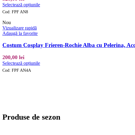
în
Acest
Selectează opțiunile
pagina
produs
produsului.
Cod:
FPF AN8
are
mai
Nou
multe
Vizualizare rapidă
variații.
Adaugă la favorite
Opțiunile
pot
Costum Cosplay Frieren-Rochie Alba cu Pelerina, Ac
fi
alese
200,00
lei
în
Acest
Selectează opțiunile
pagina
produs
produsului.
Cod:
FPF AN4A
are
mai
multe
variații.
Opțiunile
pot
fi
alese
Produse de sezon
în
pagina
produsului.