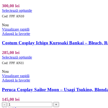
alese
300,00
lei
în
Acest
Selectează opțiunile
pagina
produs
produsului.
Cod:
FPF AN10
are
mai
Nou
multe
Vizualizare rapidă
variații.
Adaugă la favorite
Opțiunile
pot
Costum Cosplay Ichigo Kurosaki Bankai – Bleach, Ro
fi
alese
285,00
lei
în
Acest
Selectează opțiunile
pagina
produs
produsului.
Cod:
FPF AN11
are
mai
Nou
multe
Vizualizare rapidă
variații.
Adaugă la favorite
Opțiunile
pot
Peruca Cosplay Sailor Moon – Usagi Tsukino, Blonda
fi
alese
145,00
lei
în
Cantitate
-
+
pagina