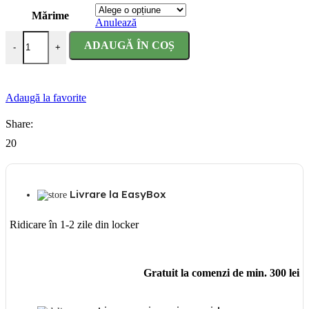
Mărime
Anulează
Cantitate Rochie Alba ca Zapada cu pelerina
ADAUGĂ ÎN COȘ
-
+
Adaugă la favorite
Share:
20
Livrare la EasyBox
Ridicare în 1-2 zile din locker
Gratuit la comenzi de min. 300 lei