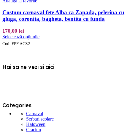
Adaugă la favorite
variații.
Opțiunile
Costum carnaval fete Alba ca Zapada, pelerina cu
pot
gluga, coronita, bagheta, bentita cu funda
fi
alese
170,00
lei
în
Acest
pagina
Selectează opțiunile
produs
produsului.
Cod:
FPF ACZ2
are
mai
multe
variații.
Hai sa ne vezi si aici
Opțiunile
pot
fi
alese
în
pagina
produsului.
Categories
Carnaval
Serbari scolare
Haloween
Craciun