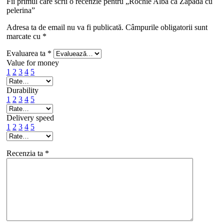
Fii primul care scrii o recenzie pentru „Rochie Alba ca Zapada cu
pelerina”
Adresa ta de email nu va fi publicată.
Câmpurile obligatorii sunt
marcate cu
*
Evaluarea ta
*
Value for money
1
2
3
4
5
Durability
1
2
3
4
5
Delivery speed
1
2
3
4
5
Recenzia ta
*