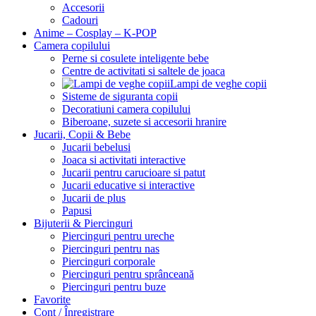
Accesorii
Cadouri
Anime – Cosplay – K‑POP
Camera copilului
Perne si cosulete inteligente bebe
Centre de activitati si saltele de joaca
Lampi de veghe copii
Sisteme de siguranta copii
Decoratiuni camera copilului
Biberoane, suzete si accesorii hranire
Jucarii, Copii & Bebe
Jucarii bebelusi
Joaca si activitati interactive
Jucarii pentru carucioare si patut
Jucarii educative si interactive
Jucarii de plus
Papusi
Bijuterii & Piercinguri
Piercinguri pentru ureche
Piercinguri pentru nas
Piercinguri corporale
Piercinguri pentru sprânceană
Piercinguri pentru buze
Favorite
Cont / Înregistrare