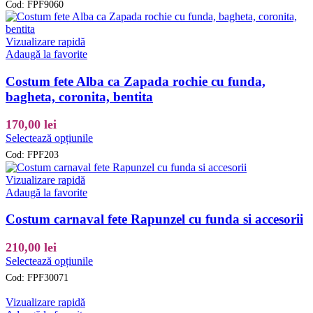
pagina
Cod:
FPF9060
are
produsului.
mai
multe
Vizualizare rapidă
variații.
Adaugă la favorite
Opțiunile
pot
Costum fete Alba ca Zapada rochie cu funda,
fi
bagheta, coronita, bentita
alese
în
170,00
lei
pagina
Acest
produsului.
Selectează opțiunile
produs
Cod:
FPF203
are
mai
Vizualizare rapidă
multe
Adaugă la favorite
variații.
Opțiunile
Costum carnaval fete Rapunzel cu funda si accesorii
pot
fi
210,00
lei
alese
Acest
Selectează opțiunile
în
produs
pagina
Cod:
FPF30071
are
produsului.
mai
Vizualizare rapidă
multe