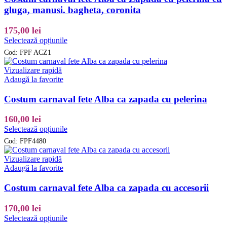
gluga, manusi. bagheta, coronita
175,00
lei
Acest
Selectează opțiunile
produs
Cod:
FPF ACZ1
are
mai
Vizualizare rapidă
multe
Adaugă la favorite
variații.
Opțiunile
Costum carnaval fete Alba ca zapada cu pelerina
pot
fi
160,00
lei
alese
Acest
Selectează opțiunile
în
produs
pagina
Cod:
FPF4480
are
produsului.
mai
Vizualizare rapidă
multe
Adaugă la favorite
variații.
Opțiunile
Costum carnaval fete Alba ca zapada cu accesorii
pot
fi
170,00
lei
alese
Acest
Selectează opțiunile
în
produs