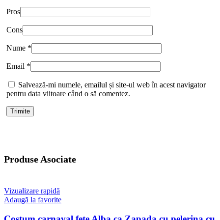
Pros
Cons
Nume
*
Email
*
Salvează-mi numele, emailul și site-ul web în acest navigator
pentru data viitoare când o să comentez.
Produse Asociate
Vizualizare rapidă
Adaugă la favorite
Costum carnaval fete Alba ca Zapada cu pelerina cu