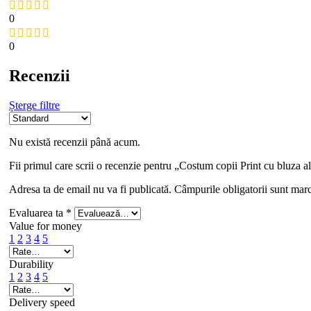
0
0
Recenzii
Șterge filtre
Nu există recenzii până acum.
Fii primul care scrii o recenzie pentru „Costum copii Print cu bluza al
Adresa ta de email nu va fi publicată.
Câmpurile obligatorii sunt mar
Evaluarea ta
*
Value for money
1
2
3
4
5
Durability
1
2
3
4
5
Delivery speed