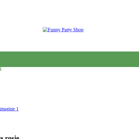
i
a rosie