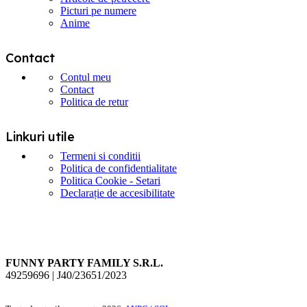
Picturi pe numere
Anime
Contact
Contul meu
Contact
Politica de retur
Linkuri utile
Termeni si conditii
Politica de confidentialitate
Politica Cookie - Setari
Declarație de accesibilitate
FUNNY PARTY FAMILY S.R.L.
49259696 | J40/23651/2023