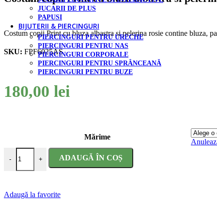
JUCARII DE PLUS
PAPUSI
BIJUTERII & PIERCINGURI
Costum copii Print cu bluza albastra si pelerina rosie contine bluza, pan
PIERCINGURI PENTRU URECHE
PIERCINGURI PENTRU NAS
SKU:
FPF6025AS
PIERCINGURI CORPORALE
PIERCINGURI PENTRU SPRÂNCEANĂ
PIERCINGURI PENTRU BUZE
180,00
lei
Mărime
Anuleaz
Cantitate Costum copii Print cu bluza albastra si pelerina rosie
ADAUGĂ ÎN COȘ
-
+
Adaugă la favorite