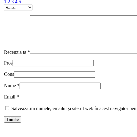
1
2
3
4
5
Recenzia ta
*
Pros
Cons
Nume
*
Email
*
Salvează-mi numele, emailul și site-ul web în acest navigator pen