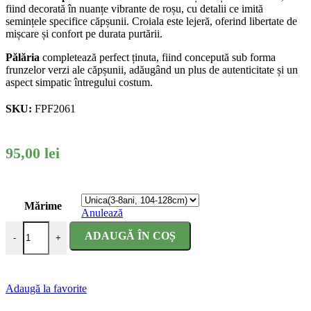
fiind decorată în nuanțe vibrante de roșu, cu detalii ce imită
semințele specifice căpșunii. Croiala este lejeră, oferind libertate de
mișcare și confort pe durata purtării.
Pălăria
completează perfect ținuta, fiind concepută sub forma
frunzelor verzi ale căpșunii, adăugând un plus de autenticitate și un
aspect simpatic întregului costum.
SKU:
FPF2061
95,00
lei
Mărime
Anulează
Cantitate Costum serbare copii Capsuna
ADAUGĂ ÎN COȘ
-
+
Adaugă la favorite