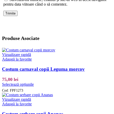
pentru data viitoare când o să comentez.
Produse Asociate
Vizualizare rapidă
Adaugă la favorite
Costum carnaval copii Leguma morcov
75,00
lei
Acest
Selectează opțiunile
produs
Cod:
FPF1273
are
mai
Vizualizare rapidă
multe
Adaugă la favorite
variații.
Opțiunile
Costum serbare copii Ananas