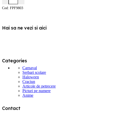
Cod:
FPF9803
Hai sa ne vezi si aici
Categories
Carnaval
Serbari scolare
Haloween
Craciun
Articole de petrecere
Picturi pe numere
Anime
Contact