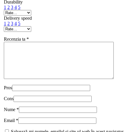
Durability
1
2
3
4
5
Delivery speed
1
2
3
4
5
Recenzia ta
*
Pros
Cons
Nume
*
Email
*
Salvează-mi numele, emailul și site-ul web în acest navigator