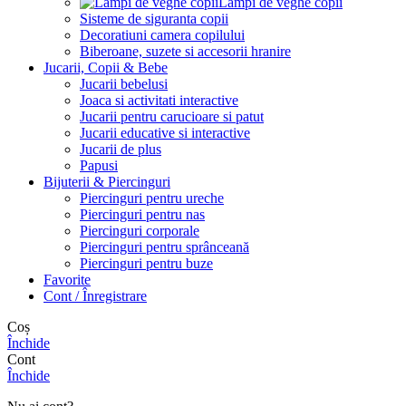
Lampi de veghe copii
Sisteme de siguranta copii
Decoratiuni camera copilului
Biberoane, suzete si accesorii hranire
Jucarii, Copii & Bebe
Jucarii bebelusi
Joaca si activitati interactive
Jucarii pentru carucioare si patut
Jucarii educative si interactive
Jucarii de plus
Papusi
Bijuterii & Piercinguri
Piercinguri pentru ureche
Piercinguri pentru nas
Piercinguri corporale
Piercinguri pentru sprânceană
Piercinguri pentru buze
Favorite
Cont / Înregistrare
Coș
Închide
Cont
Închide