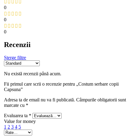
0
0
0
Recenzii
Șterge filtre
Nu există recenzii până acum.
Fii primul care scrii o recenzie pentru „Costum serbare copii
Capsuna”
Adresa ta de email nu va fi publicată.
Câmpurile obligatorii sunt
marcate cu
*
Evaluarea ta
*
Value for money
1
2
3
4
5