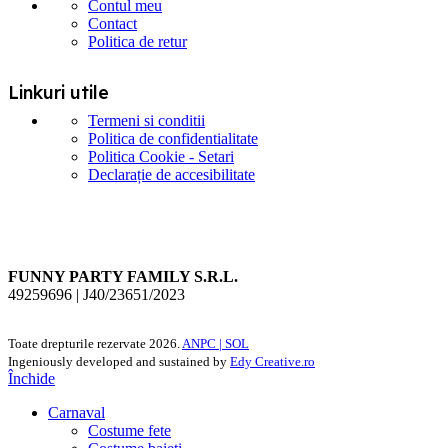
Contul meu
Contact
Politica de retur
Linkuri utile
Termeni si conditii
Politica de confidentialitate
Politica Cookie - Setari
Declarație de accesibilitate
FUNNY PARTY FAMILY S.R.L.
49259696 | J40/23651/2023
Toate drepturile rezervate
2026.
ANPC |
SOL
Ingeniously developed and sustained by
Edy Creative.ro
Închide
Carnaval
Costume fete