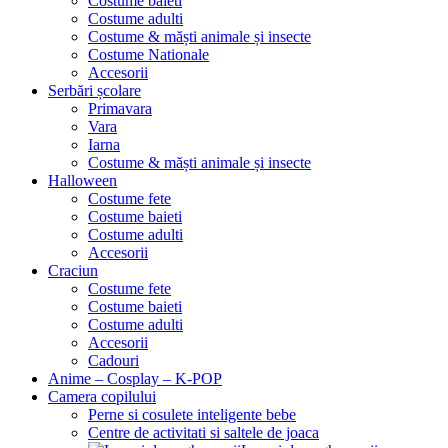
Costume baieti
Costume adulti
Costume & măști animale și insecte
Costume Nationale
Accesorii
Serbări școlare
Primavara
Vara
Iarna
Costume & măști animale și insecte
Halloween
Costume fete
Costume baieti
Costume adulti
Accesorii
Craciun
Costume fete
Costume baieti
Costume adulti
Accesorii
Cadouri
Anime – Cosplay – K‑POP
Camera copilului
Perne si cosulete inteligente bebe
Centre de activitati si saltele de joaca