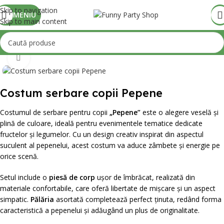
Skip to navigation
MENIU
Skip to main content
Mărește poza
Costum serbare copii Pepene
Costumul de serbare pentru copii
„Pepene”
este o alegere veselă și
plină de culoare, ideală pentru evenimentele tematice dedicate
fructelor și legumelor. Cu un design creativ inspirat din aspectul
suculent al pepenelui, acest costum va aduce zâmbete și energie pe
orice scenă.
Setul include o
piesă de corp
ușor de îmbrăcat, realizată din
materiale confortabile, care oferă libertate de mișcare și un aspect
simpatic.
Pălăria
asortată completează perfect ținuta, redând forma
caracteristică a pepenelui și adăugând un plus de originalitate.