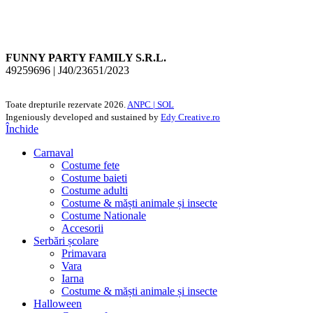
FUNNY PARTY FAMILY S.R.L.
49259696 | J40/23651/2023
Toate drepturile rezervate
2026.
ANPC |
SOL
Ingeniously developed and sustained by
Edy Creative.ro
Închide
Carnaval
Costume fete
Costume baieti
Costume adulti
Costume & măști animale și insecte
Costume Nationale
Accesorii
Serbări școlare
Primavara
Vara
Iarna
Costume & măști animale și insecte
Halloween