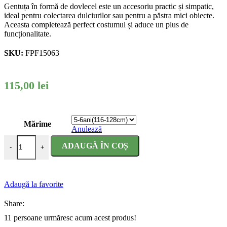
Gentuța în formă de dovlecel este un accesoriu practic și simpatic,
ideal pentru colectarea dulciurilor sau pentru a păstra mici obiecte.
Aceasta completează perfect costumul și aduce un plus de
funcționalitate.
SKU:
FPF15063
115,00
lei
Mărime
Anulează
Cantitate Costum Halloween copii unisex Dovlecel cu botosei
ADAUGĂ ÎN COȘ
-
+
Adaugă la favorite
Share:
11
persoane urmăresc acum acest produs!