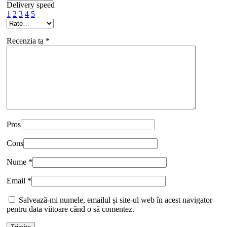
Delivery speed
1
2
3
4
5
Recenzia ta
*
Pros
Cons
Nume
*
Email
*
Salvează-mi numele, emailul și site-ul web în acest navigator
pentru data viitoare când o să comentez.