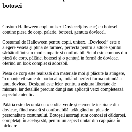
botosei
Costum Halloween copii unisex Dovlecel(dovleac) cu botosei
contine piesa de corp, palarie, botosei, gentuta dovlecel.
Costumul de Halloween pentru copii, unisex, „Dovlecel” este o
alegere veselă și plină de farmec, perfectă pentru a aduce spiritul
sărbătorii într-un mod simpatic și confortabil. Setul este compus din
piesă de corp, pălărie, botoșei și o gentuță în formă de dovleac,
oferind un look complet și adorabil.
Piesa de corp este realizată din materiale moi și plăcute la atingere,
în nuanțe vibrante de portocaliu, imitând perfect forma rotundă a
unui dovleac. Designul este lejer, pentru a asigura libertate de
mișcare, iar detaliile precum dungi sau aplicații verzi completează
aspectul autentic.
Pălăria este decorată cu o codita verde și elemente inspirate din
dovleac, fiind ușoară și confortabilă, adăugând un plus de
personalitate costumului. Botoșeii asortați sunt comozi și călduroși,
completați în același stil, pentru un aspect unitar din cap până în
picioare.