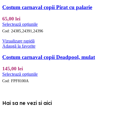
Opțiunile
Costum carnaval copii Pirat cu palarie
pot
fi
65,00
lei
alese
Acest
Selectează opțiunile
în
produs
pagina
Cod:
24385,24391,24396
are
produsului.
mai
Vizualizare rapidă
multe
Adaugă la favorite
variații.
Opțiunile
Costum carnaval copii Deadpool, mulat
pot
fi
145,00
lei
alese
Acest
Selectează opțiunile
în
produs
pagina
Cod:
FPF8100A
are
produsului.
mai
multe
variații.
Hai sa ne vezi si aici
Opțiunile
pot
fi
alese
în