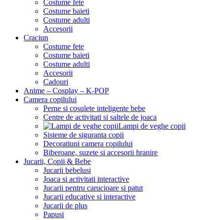
Costume fete
Costume baieti
Costume adulti
Accesorii
Craciun
Costume fete
Costume baieti
Costume adulti
Accesorii
Cadouri
Anime – Cosplay – K‑POP
Camera copilului
Perne si cosulete inteligente bebe
Centre de activitati si saltele de joaca
Lampi de veghe copii
Sisteme de siguranta copii
Decoratiuni camera copilului
Biberoane, suzete si accesorii hranire
Jucarii, Copii & Bebe
Jucarii bebelusi
Joaca si activitati interactive
Jucarii pentru carucioare si patut
Jucarii educative si interactive
Jucarii de plus
Papusi