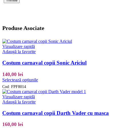
Produse Asociate
Vizualizare rapidă
Adaugă la favorite
Costum carnaval copii Sonic Ariciul
140,00
lei
Acest
Selectează opțiunile
produs
Cod:
FPF8014
are
mai
Vizualizare rapidă
multe
Adaugă la favorite
variații.
Opțiunile
Costum carnaval copii Darth Vader cu masca
pot
fi
160,00
lei
alese