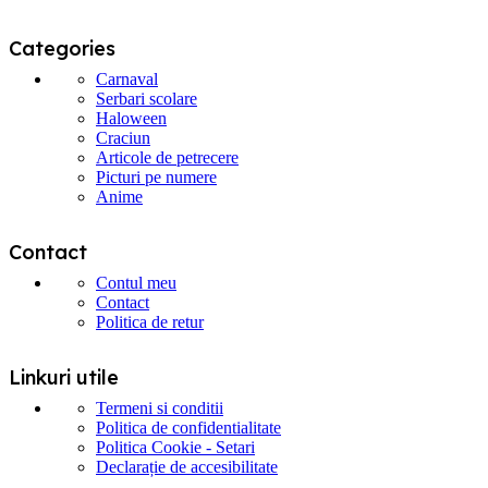
pagina
produsului.
Categories
Carnaval
Serbari scolare
Haloween
Craciun
Articole de petrecere
Picturi pe numere
Anime
Contact
Contul meu
Contact
Politica de retur
Linkuri utile
Termeni si conditii
Politica de confidentialitate
Politica Cookie - Setari
Declarație de accesibilitate