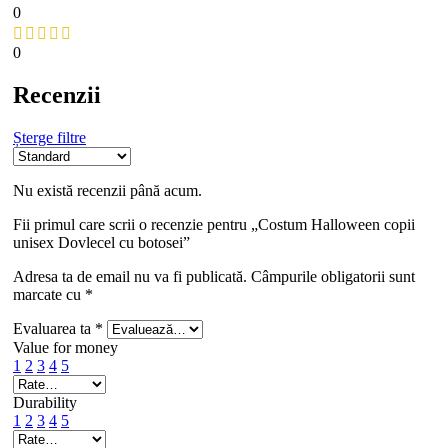
0
0
Recenzii
Șterge filtre
Nu există recenzii până acum.
Fii primul care scrii o recenzie pentru „Costum Halloween copii
unisex Dovlecel cu botosei”
Adresa ta de email nu va fi publicată.
Câmpurile obligatorii sunt
marcate cu
*
Evaluarea ta
*
Value for money
1
2
3
4
5
Durability
1
2
3
4
5