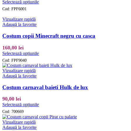
Acest
Selectează opțiunile
în
produs
pagina
Cod:
FPF6001
are
produsului.
mai
Vizualizare rapidă
multe
Adaugă la favorite
variații.
Opțiunile
Costum copii Minecraft negru cu casca
pot
fi
160,00
lei
alese
Acest
Selectează opțiunile
în
produs
pagina
Cod:
FPF9040
are
produsului.
mai
Vizualizare rapidă
multe
Adaugă la favorite
variații.
Opțiunile
Costum carnaval baieti Hulk de lux
pot
fi
90,00
lei
alese
Acest
Selectează opțiunile
în
produs
pagina
Cod:
700669
are
produsului.
mai
Vizualizare rapidă
multe
Adaugă la favorite
variații.