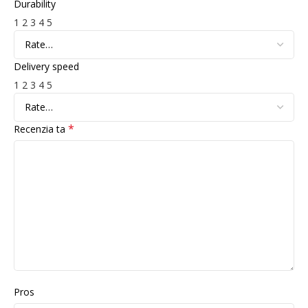
Durability
1
2
3
4
5
Delivery speed
1
2
3
4
5
*
Recenzia ta
Pros