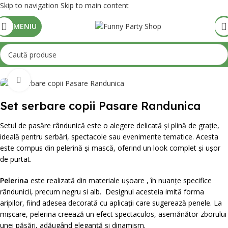
Skip to navigation
Skip to main content
MENIU
Mărește poza
Set serbare copii Pasare Randunica
Setul de pasăre rândunică este o alegere delicată și plină de grație,
ideală pentru serbări, spectacole sau evenimente tematice. Acesta
este compus din pelerină și mască, oferind un look complet și ușor
de purtat.
Pelerina
este realizată din materiale ușoare , în nuanțe specifice
rândunicii, precum negru si alb. Designul acesteia imită forma
aripilor, fiind adesea decorată cu aplicații care sugerează penele. La
mișcare, pelerina creează un efect spectaculos, asemănător zborului
unei păsări, adăugând eleganță și dinamism.