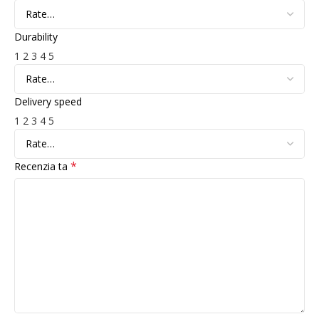
Durability
1
2
3
4
5
Delivery speed
1
2
3
4
5
*
Recenzia ta