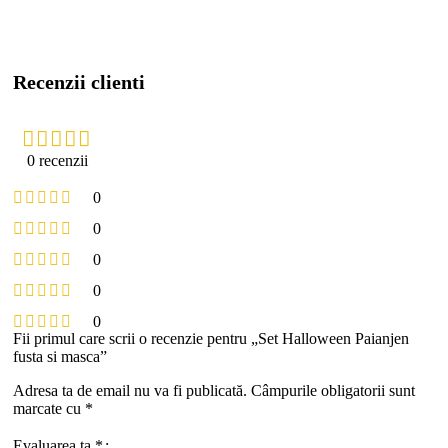
Recenzii clienti
0 recenzii
0
0
0
0
0
Fii primul care scrii o recenzie pentru „Set Halloween Paianjen
fusta si masca”
Adresa ta de email nu va fi publicată.
Câmpurile obligatorii sunt
marcate cu
*
Evaluarea ta
*