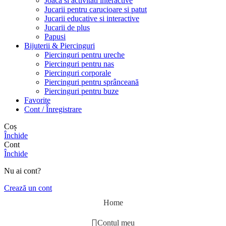
Joaca si activitati interactive
Jucarii pentru carucioare si patut
Jucarii educative si interactive
Jucarii de plus
Papusi
Bijuterii & Piercinguri
Piercinguri pentru ureche
Piercinguri pentru nas
Piercinguri corporale
Piercinguri pentru sprânceană
Piercinguri pentru buze
Favorite
Cont / Înregistrare
Coș
Închide
Cont
Închide
Nu ai cont?
Crează un cont
Home
Contul meu