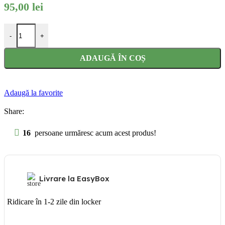
95,00
lei
Cantitate Set Halloween Paianjen fusta si masca
-
+
ADAUGĂ ÎN COȘ
Adaugă la favorite
Share:
16
persoane urmăresc acum acest produs!
Livrare la EasyBox
Ridicare în 1-2 zile din locker