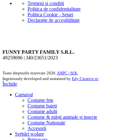
Termeni si conditii
Politica de confidentialitate
Politica Cookie - Setari
Declarație de accesibilitate
FUNNY PARTY FAMILY S.R.L.
49259696 | J40/23651/2023
Toate drepturile rezervate
2026.
ANPC |
SOL
Ingeniously developed and sustained by
Edy Creative.ro
Închide
Carnaval
Costume fete
Costume baieti
Costume adulti
Costume & măști animale și insecte
Costume Nationale
Accesorii
Serbări școlare
Primavara