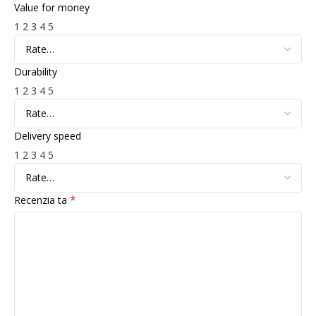
Value for money
1
2
3
4
5
Durability
1
2
3
4
5
Delivery speed
1
2
3
4
5
*
Recenzia ta