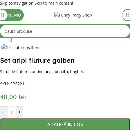
Skip to navigation
Skip to main content
MENIU
Mărește poza
Set aripi fluture galben
Setul de fluture contine aripi, bentita, bagheta.
SKU:
FPF221
40,00
lei
-
+
ADAUGĂ ÎN COȘ