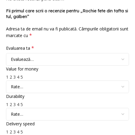
Fii primul care scrii o recenzie pentru „Rochie fete din tafta si
tul, galben”
Adresa ta de email nu va fi publicată.
Câmpurile obligatorii sunt
*
marcate cu
*
Evaluarea ta
Value for money
1
2
3
4
5
Durability
1
2
3
4
5
Delivery speed
1
2
3
4
5