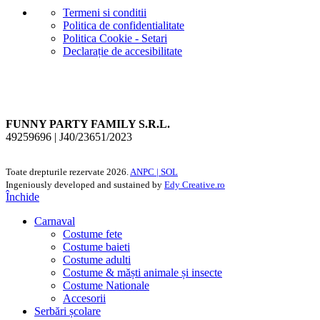
Termeni si conditii
Politica de confidentialitate
Politica Cookie - Setari
Declarație de accesibilitate
FUNNY PARTY FAMILY S.R.L.
49259696 | J40/23651/2023
Toate drepturile rezervate
2026.
ANPC |
SOL
Ingeniously developed and sustained by
Edy Creative.ro
Închide
Carnaval
Costume fete
Costume baieti
Costume adulti
Costume & măști animale și insecte
Costume Nationale
Accesorii
Serbări școlare