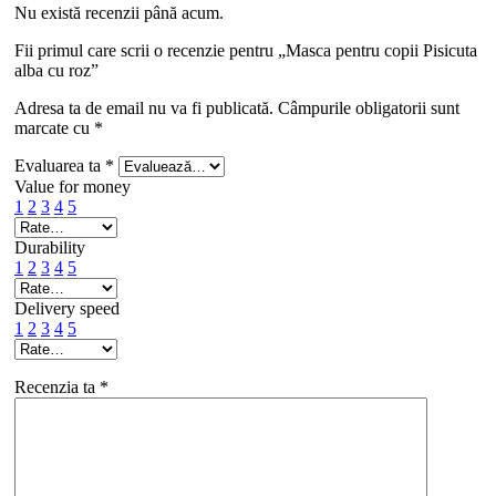
Nu există recenzii până acum.
Fii primul care scrii o recenzie pentru „Masca pentru copii Pisicuta
alba cu roz”
Adresa ta de email nu va fi publicată.
Câmpurile obligatorii sunt
marcate cu
*
Evaluarea ta
*
Value for money
1
2
3
4
5
Durability
1
2
3
4
5
Delivery speed
1
2
3
4
5
Recenzia ta
*