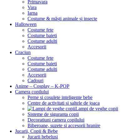
Primavara
Vara
Iarna
Costume & măști animale și insecte
Halloween
Costume fete
Costume baieti
Costume adulti
Accesorii
Craciun
Costume fete
Costume baieti
Costume adulti
Accesorii
Cadouri
Anime – Cosplay – K‑POP
Camera copilului
Perne si cosulete inteligente bebe
Centre de activitati si saltele de joaca
Lampi de veghe copii
Sisteme de siguranta copii
Decoratiuni camera copilului
Biberoane, suzete si accesorii hranire
Jucarii, Copii & Bebe
Jucarii bebelusi