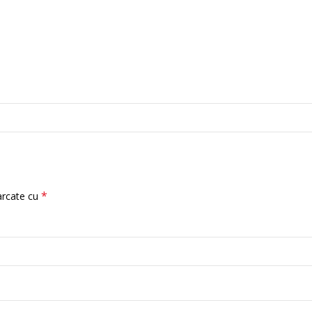
*
arcate cu