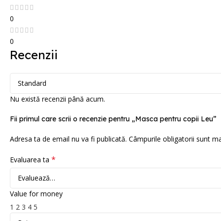
0
0
Recenzii
Nu există recenzii până acum.
Fii primul care scrii o recenzie pentru „Masca pentru copii Leu”
Adresa ta de email nu va fi publicată.
Câmpurile obligatorii sunt m
*
Evaluarea ta
Value for money
1
2
3
4
5