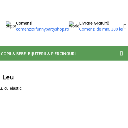
Comenzi
Livrare Gratuită
comenzi@funnypartyshop.ro
Comenzi de min. 300 lei
, COPII & BEBE
BIJUTERII & PIERCINGURI
i Leu
, cu elastic.