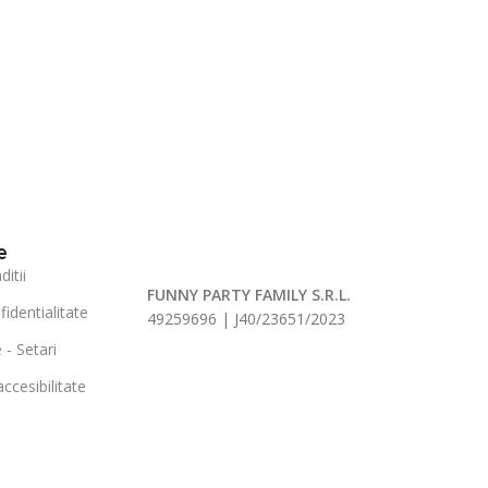
e
itii
FUNNY PARTY FAMILY S.R.L.
fidentialitate
49259696 | J40/23651/2023
 - Setari
ccesibilitate