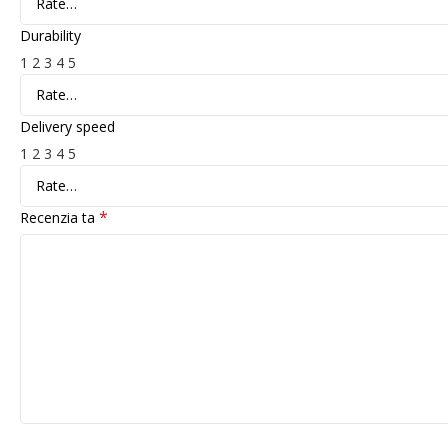
Durability
1
2
3
4
5
Delivery speed
1
2
3
4
5
*
Recenzia ta