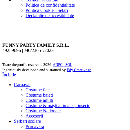
Politica de confidentialitate
Politica Cookie - Setari
Declarație de accesibilitate
FUNNY PARTY FAMILY S.R.L.
49259696 | J40/23651/2023
Toate drepturile rezervate
2026.
ANPC |
SOL
Ingeniously developed and sustained by
Edy Creative.ro
Închide
Carnaval
Costume fete
Costume baieti
Costume adulti
Costume & măști animale și insecte
Costume Nationale
Accesorii
Serbări școlare
Primavara