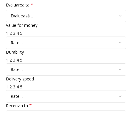
*
Evaluarea ta
Value for money
1
2
3
4
5
Durability
1
2
3
4
5
Delivery speed
1
2
3
4
5
*
Recenzia ta