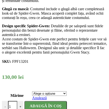
și feminitate costumului.
Glugă cu mască:
Costumul include o glugă albă care completează
look-ul de Spider-Gwen. Masca acoperă complet fața, având ochii
conturați în roșu, ceea ce adaugă autenticitate costumului.
Design specific Spider-Gwen:
Detaliile de pe salopetă sunt fidele
personajului din benzi desenate și filme, oferind o reprezentare
autentică a eroinei.
Acest costum de Spider-Gwen este perfect pentru fetițele care vor să
se transforme într-o supereroină, fiind ideal pentru petreceri tematice,
serbări sau Halloween. Designul său unic și detaliile specifice îl fac
o alegere excelentă pentru fanii personajului Gwen Stacy.
SKU:
FPF13201
130,00
lei
Mărime
Anulează
Cantitate Costum carnaval fete Spiderman Gwen Stacy
ADAUGĂ ÎN COȘ
-
+