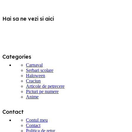
produsului.
mai
multe
variații.
Hai sa ne vezi si aici
Opțiunile
pot
fi
alese
în
pagina
produsului.
Categories
Carnaval
Serbari scolare
Haloween
Craciun
Articole de petrecere
Picturi pe numere
Anime
Contact
Contul meu
Contact
Politica de retur