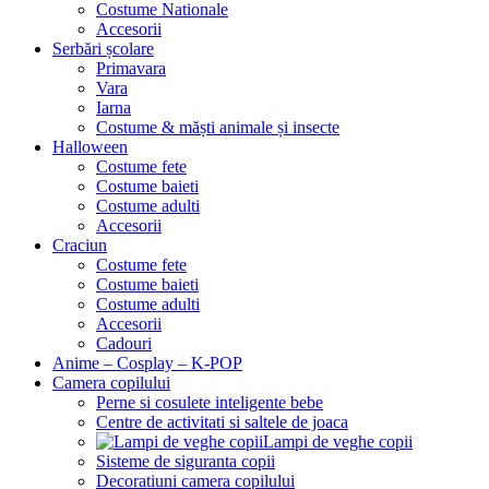
Costume Nationale
Accesorii
Serbări școlare
Primavara
Vara
Iarna
Costume & măști animale și insecte
Halloween
Costume fete
Costume baieti
Costume adulti
Accesorii
Craciun
Costume fete
Costume baieti
Costume adulti
Accesorii
Cadouri
Anime – Cosplay – K‑POP
Camera copilului
Perne si cosulete inteligente bebe
Centre de activitati si saltele de joaca
Lampi de veghe copii
Sisteme de siguranta copii
Decoratiuni camera copilului