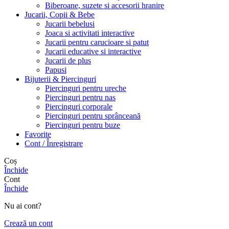
Biberoane, suzete si accesorii hranire
Jucarii, Copii & Bebe
Jucarii bebelusi
Joaca si activitati interactive
Jucarii pentru carucioare si patut
Jucarii educative si interactive
Jucarii de plus
Papusi
Bijuterii & Piercinguri
Piercinguri pentru ureche
Piercinguri pentru nas
Piercinguri corporale
Piercinguri pentru sprânceană
Piercinguri pentru buze
Favorite
Cont / Înregistrare
Coș
Închide
Cont
Închide
Nu ai cont?
Crează un cont