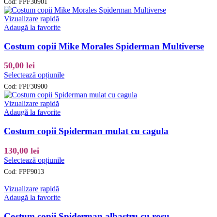
Cod:
FPF30901
are
mai
Vizualizare rapidă
multe
Adaugă la favorite
variații.
Opțiunile
Costum copii Mike Morales Spiderman Multiverse
pot
fi
50,00
lei
alese
Acest
Selectează opțiunile
în
produs
pagina
Cod:
FPF30900
are
produsului.
mai
Vizualizare rapidă
multe
Adaugă la favorite
variații.
Opțiunile
Costum copii Spiderman mulat cu cagula
pot
fi
130,00
lei
alese
Acest
Selectează opțiunile
în
produs
pagina
Cod:
FPF9013
are
produsului.
mai
Vizualizare rapidă
multe
Adaugă la favorite
variații.
Opțiunile
Costum copii Spiderman albastru cu rosu