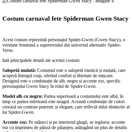
Costum carnaval fete Spiderman Gwen Stacy
Acest costum reprezintă personajul Spider-Gwen (Gwen Stacy), o
versiune feminină a supereroului din universul alternativ Spider-
Verse.
Iată principalele detalii ale acestui costum:
Salopetă mulată:
Costumul este o salopetă elastică și mulată, care
acoperă întregul corp, oferind confort și libertate de mișcare.
Designul este o combinație de alb, negru și accente roz, specific
personajului Gwen Stacy în rolul de Spider-Gwen.
Model alb cu negru:
Partea superioară a costumului este albă, în
timp ce partea inferioară este neagră. Această combinație de culori
creează un contrast puternic și elegant, care reflectă stilul distinctiv al
lui Spider-Gwen.
Accente roz:
Pe mâneci și pe interiorul glugii, se regăsesc accente
roz cu imprimeu de pânză de păianjen, adăugând un plus de detaliu