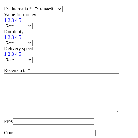
Evaluarea ta
*
Value for money
1
2
3
4
5
Durability
1
2
3
4
5
Delivery speed
1
2
3
4
5
Recenzia ta
*
Pros
Cons