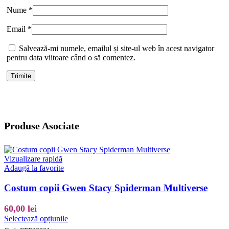
Nume
*
Email
*
Salvează-mi numele, emailul și site-ul web în acest navigator
pentru data viitoare când o să comentez.
Produse Asociate
Vizualizare rapidă
Adaugă la favorite
Costum copii Gwen Stacy Spiderman Multiverse
60,00
lei
Acest
Selectează opțiunile
produs