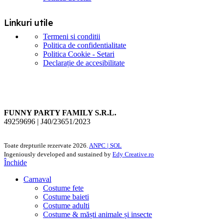
Linkuri utile
Termeni si conditii
Politica de confidentialitate
Politica Cookie - Setari
Declarație de accesibilitate
FUNNY PARTY FAMILY S.R.L.
49259696 | J40/23651/2023
Toate drepturile rezervate
2026.
ANPC |
SOL
Ingeniously developed and sustained by
Edy Creative.ro
Închide
Carnaval
Costume fete
Costume baieti
Costume adulti
Costume & măști animale și insecte