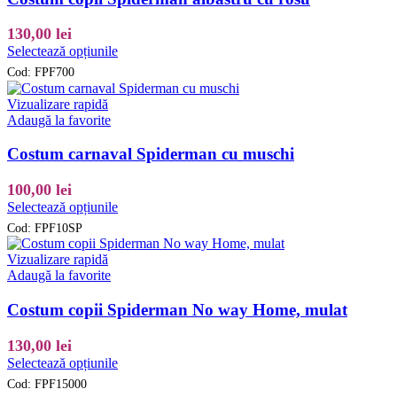
pot
fi
130,00
lei
alese
Acest
Selectează opțiunile
în
produs
pagina
Cod:
FPF700
are
produsului.
mai
Vizualizare rapidă
multe
Adaugă la favorite
variații.
Opțiunile
Costum carnaval Spiderman cu muschi
pot
fi
100,00
lei
alese
Acest
Selectează opțiunile
în
produs
pagina
Cod:
FPF10SP
are
produsului.
mai
Vizualizare rapidă
multe
Adaugă la favorite
variații.
Opțiunile
Costum copii Spiderman No way Home, mulat
pot
fi
130,00
lei
alese
Acest
Selectează opțiunile
în
produs
pagina
Cod:
FPF15000
are