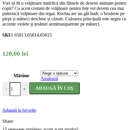
Vrei să fii o vrăjitoare malefică din filmele de desene animate pentru
copii? Cu acest costum de vrăjitoare pentru fete vei deveni cea mai
puternică vrăjitoare din regat. Rochia are un gât înalt, o broderie pe
piept și mâneci deschise și căzute. Culoarea principală este negru cu
accente violete și țesături semitransparente pe mâneci.
SKU:
65813,65814,65815
120,00
lei
Mărime
Anulează
Cantitate Costum carnaval fete Maleficient
ADAUGĂ ÎN COȘ
-
+
Adaugă la favorite
Share:
15
persoane urmăresc acum acest produs!