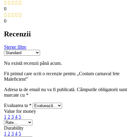
0
0
Recenzii
Șterge filtre
Nu există recenzii până acum.
Fii primul care scrii o recenzie pentru „Costum carnaval fete
Maleficient”
Adresa ta de email nu va fi publicată.
Câmpurile obligatorii sunt
marcate cu
*
Evaluarea ta
*
Value for money
1
2
3
4
5
Durability
1
2
3
4
5