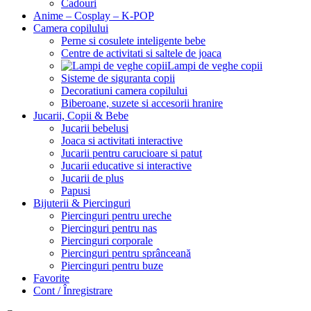
Cadouri
Anime – Cosplay – K‑POP
Camera copilului
Perne si cosulete inteligente bebe
Centre de activitati si saltele de joaca
Lampi de veghe copii
Sisteme de siguranta copii
Decoratiuni camera copilului
Biberoane, suzete si accesorii hranire
Jucarii, Copii & Bebe
Jucarii bebelusi
Joaca si activitati interactive
Jucarii pentru carucioare si patut
Jucarii educative si interactive
Jucarii de plus
Papusi
Bijuterii & Piercinguri
Piercinguri pentru ureche
Piercinguri pentru nas
Piercinguri corporale
Piercinguri pentru sprânceană
Piercinguri pentru buze
Favorite
Cont / Înregistrare