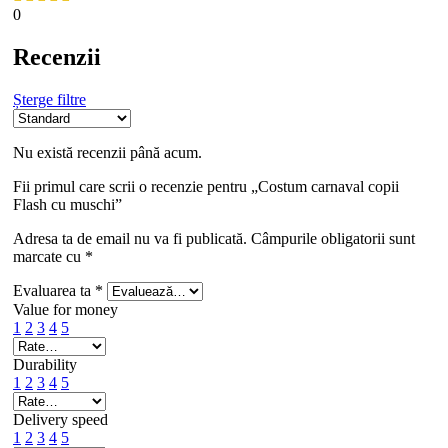
0
Recenzii
Șterge filtre
Nu există recenzii până acum.
Fii primul care scrii o recenzie pentru „Costum carnaval copii
Flash cu muschi”
Adresa ta de email nu va fi publicată.
Câmpurile obligatorii sunt
marcate cu
*
Evaluarea ta
*
Value for money
1
2
3
4
5
Durability
1
2
3
4
5
Delivery speed
1
2
3
4
5