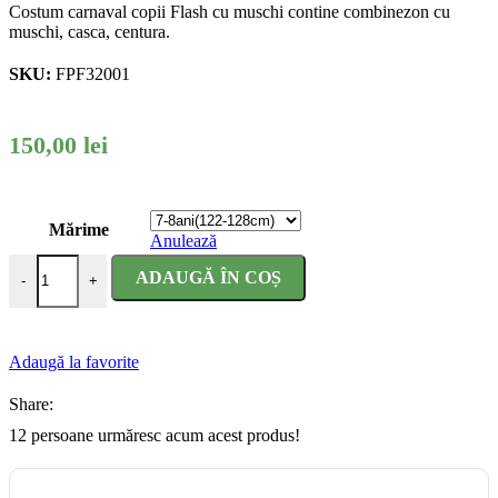
Costum carnaval copii Flash cu muschi contine combinezon cu
muschi, casca, centura.
SKU:
FPF32001
150,00
lei
Mărime
Anulează
Cantitate Costum carnaval copii Flash cu muschi
ADAUGĂ ÎN COȘ
-
+
Adaugă la favorite
Share:
12
persoane urmăresc acum acest produs!