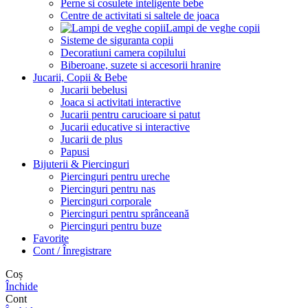
Perne si cosulete inteligente bebe
Centre de activitati si saltele de joaca
Lampi de veghe copii
Sisteme de siguranta copii
Decoratiuni camera copilului
Biberoane, suzete si accesorii hranire
Jucarii, Copii & Bebe
Jucarii bebelusi
Joaca si activitati interactive
Jucarii pentru carucioare si patut
Jucarii educative si interactive
Jucarii de plus
Papusi
Bijuterii & Piercinguri
Piercinguri pentru ureche
Piercinguri pentru nas
Piercinguri corporale
Piercinguri pentru sprânceană
Piercinguri pentru buze
Favorite
Cont / Înregistrare
Coș
Închide
Cont