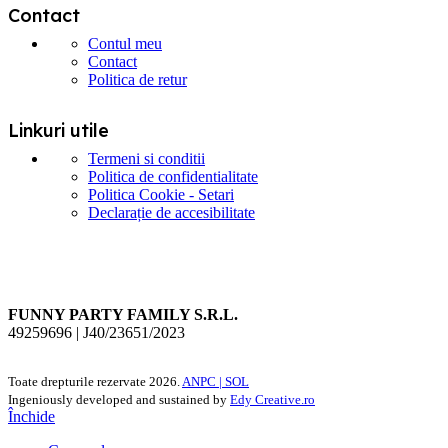
Contact
Contul meu
Contact
Politica de retur
Linkuri utile
Termeni si conditii
Politica de confidentialitate
Politica Cookie - Setari
Declarație de accesibilitate
FUNNY PARTY FAMILY S.R.L.
49259696 | J40/23651/2023
Toate drepturile rezervate
2026.
ANPC |
SOL
Ingeniously developed and sustained by
Edy Creative.ro
Închide