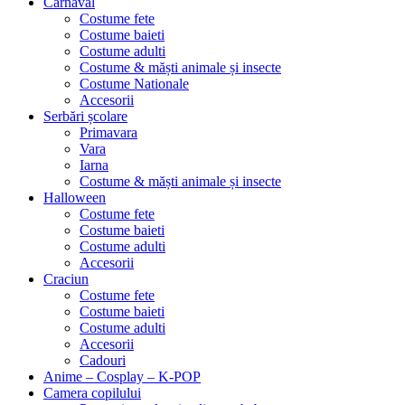
Carnaval
Costume fete
Costume baieti
Costume adulti
Costume & măști animale și insecte
Costume Nationale
Accesorii
Serbări școlare
Primavara
Vara
Iarna
Costume & măști animale și insecte
Halloween
Costume fete
Costume baieti
Costume adulti
Accesorii
Craciun
Costume fete
Costume baieti
Costume adulti
Accesorii
Cadouri
Anime – Cosplay – K‑POP
Camera copilului