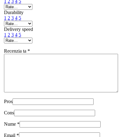
1
2
3
4
5
Durability
1
2
3
4
5
Delivery speed
1
2
3
4
5
Recenzia ta
*
Pros
Cons
Nume
*
Email
*