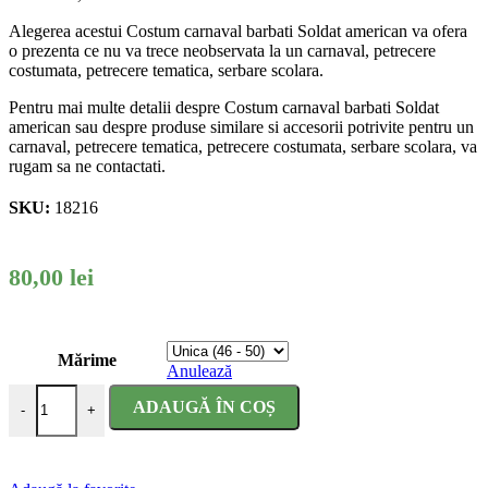
Alegerea acestui Costum carnaval barbati Soldat american va ofera
o prezenta ce nu va trece neobservata la un carnaval, petrecere
costumata, petrecere tematica, serbare scolara.
Pentru mai multe detalii despre Costum carnaval barbati Soldat
american sau despre produse similare si accesorii potrivite pentru un
carnaval, petrecere tematica, petrecere costumata, serbare scolara, va
rugam sa ne contactati.
SKU:
18216
80,00
lei
Mărime
Anulează
Cantitate Costum carnaval barbati Soldat American
ADAUGĂ ÎN COȘ
-
+