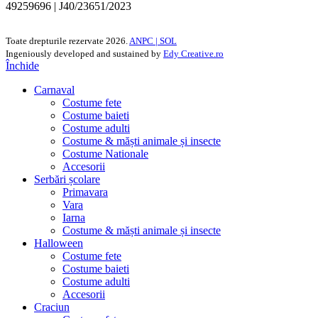
49259696 | J40/23651/2023
Toate drepturile rezervate
2026.
ANPC |
SOL
Ingeniously developed and sustained by
Edy Creative.ro
Închide
Carnaval
Costume fete
Costume baieti
Costume adulti
Costume & măști animale și insecte
Costume Nationale
Accesorii
Serbări școlare
Primavara
Vara
Iarna
Costume & măști animale și insecte
Halloween
Costume fete
Costume baieti
Costume adulti
Accesorii
Craciun