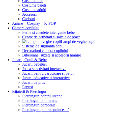
Costume fete
Costume baieti
Costume adulti
Accesorii
Cadouri
Anime – Cosplay – K‑POP
Camera copilului
Perne si cosulete inteligente bebe
Centre de activitati si saltele de joaca
Lampi de veghe copii
Sisteme de siguranta copii
Decoratiuni camera copilului
Biberoane, suzete si accesorii hranire
Jucarii, Copii & Bebe
Jucarii bebelusi
Joaca si activitati interactive
Jucarii pentru carucioare si patut
Jucarii educative si interactive
Jucarii de plus
Papusi
Bijuterii & Piercinguri
Piercinguri pentru ureche
Piercinguri pentru nas
Piercinguri corporale
Piercinguri pentru sprânceană