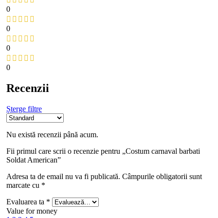
0
0
0
0
Recenzii
Șterge filtre
Nu există recenzii până acum.
Fii primul care scrii o recenzie pentru „Costum carnaval barbati
Soldat American”
Adresa ta de email nu va fi publicată.
Câmpurile obligatorii sunt
marcate cu
*
Evaluarea ta
*
Value for money