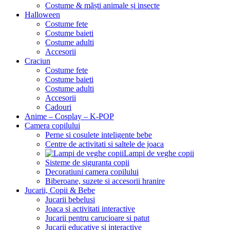
Costume & măști animale și insecte
Halloween
Costume fete
Costume baieti
Costume adulti
Accesorii
Craciun
Costume fete
Costume baieti
Costume adulti
Accesorii
Cadouri
Anime – Cosplay – K‑POP
Camera copilului
Perne si cosulete inteligente bebe
Centre de activitati si saltele de joaca
Lampi de veghe copii
Sisteme de siguranta copii
Decoratiuni camera copilului
Biberoane, suzete si accesorii hranire
Jucarii, Copii & Bebe
Jucarii bebelusi
Joaca si activitati interactive
Jucarii pentru carucioare si patut
Jucarii educative si interactive