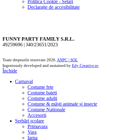
Politica Cookie - Setari
Declarație de accesibilitate
FUNNY PARTY FAMILY S.R.L.
49259696 | J40/23651/2023
Toate drepturile rezervate
2026.
ANPC |
SOL
Ingeniously developed and sustained by
Edy Creative.ro
Închide
Carnaval
Costume fete
Costume baieti
Costume adulti
Costume & măști animale și insecte
Costume Nationale
Accesorii
Serbări școlare
Primavara
Vara
Iarna