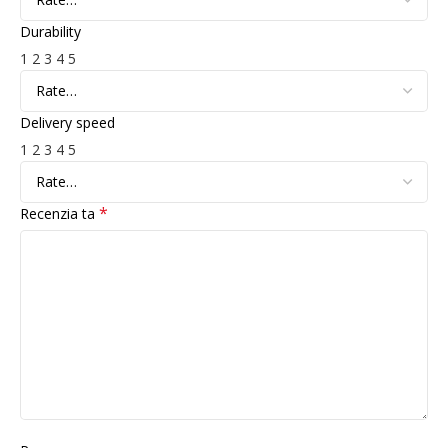
Durability
1
2
3
4
5
Delivery speed
1
2
3
4
5
*
Recenzia ta