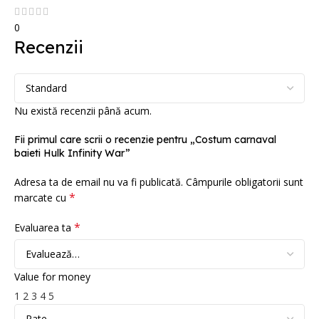
0
Recenzii
Nu există recenzii până acum.
Fii primul care scrii o recenzie pentru „Costum carnaval
baieti Hulk Infinity War”
Adresa ta de email nu va fi publicată.
Câmpurile obligatorii sunt
*
marcate cu
*
Evaluarea ta
Value for money
1
2
3
4
5