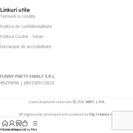
Linkuri utile
Termeni si conditii
Politica de confidentialitate
Politica Cookie - Setari
Declarație de accesibilitate
FUNNY PARTY FAMILY S.R.L.
49259696 | J40/23651/2023
Toate drepturile rezervate
2026.
ANPC |
SOL
Ingeniously developed and sustained by
Edy Creative.ro
Home
Contul meu
Magazin
Coș
Meniu