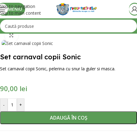
Skip to navigation
MENIU
Skip to main content
Mărește poza
Set carnaval copii Sonic
Set carnaval copii Sonic, pelerina cu snur la guler si masca.
90,00
lei
-
+
ADAUGĂ ÎN COȘ