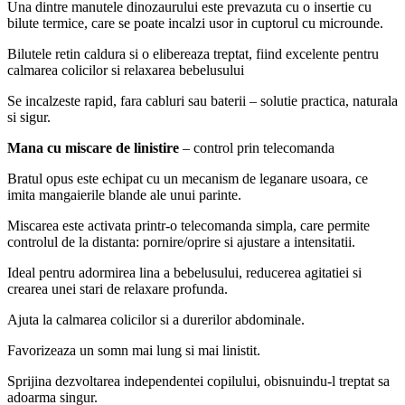
Una dintre manutele dinozaurului este prevazuta cu o insertie cu
bilute termice, care se poate incalzi usor in cuptorul cu microunde.
Bilutele retin caldura si o elibereaza treptat, fiind excelente pentru
calmarea colicilor si relaxarea bebelusului
Se incalzeste rapid, fara cabluri sau baterii – solutie practica, naturala
si sigur.
Mana cu miscare de linistire
– control prin telecomanda
Bratul opus este echipat cu un mecanism de leganare usoara, ce
imita mangaierile blande ale unui parinte.
Miscarea este activata printr-o telecomanda simpla, care permite
controlul de la distanta: pornire/oprire si ajustare a intensitatii.
Ideal pentru adormirea lina a bebelusului, reducerea agitatiei si
crearea unei stari de relaxare profunda.
Ajuta la calmarea colicilor si a durerilor abdominale.
Favorizeaza un somn mai lung si mai linistit.
Sprijina dezvoltarea independentei copilului, obisnuindu-l treptat sa
adoarma singur.