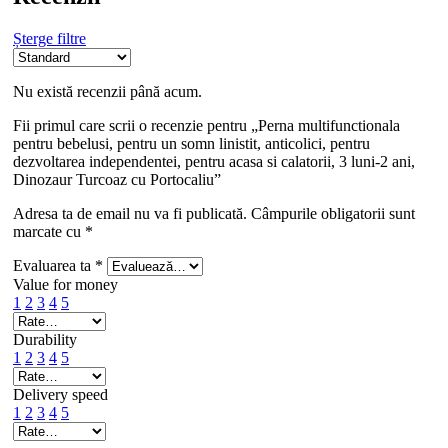
Șterge filtre
Nu există recenzii până acum.
Fii primul care scrii o recenzie pentru „Perna multifunctionala
pentru bebelusi, pentru un somn linistit, anticolici, pentru
dezvoltarea independentei, pentru acasa si calatorii, 3 luni-2 ani,
Dinozaur Turcoaz cu Portocaliu”
Adresa ta de email nu va fi publicată.
Câmpurile obligatorii sunt
marcate cu
*
Evaluarea ta
*
Value for money
1
2
3
4
5
Durability
1
2
3
4
5
Delivery speed
1
2
3
4
5