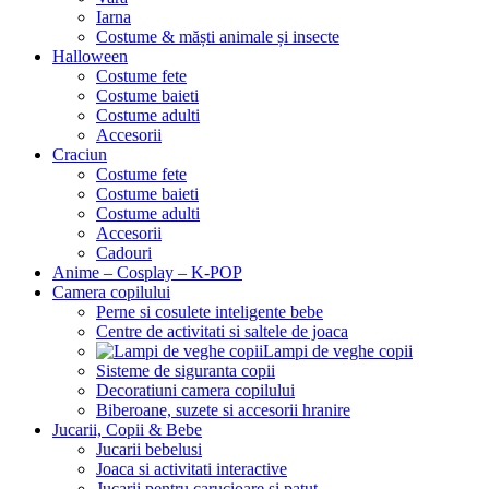
Iarna
Costume & măști animale și insecte
Halloween
Costume fete
Costume baieti
Costume adulti
Accesorii
Craciun
Costume fete
Costume baieti
Costume adulti
Accesorii
Cadouri
Anime – Cosplay – K‑POP
Camera copilului
Perne si cosulete inteligente bebe
Centre de activitati si saltele de joaca
Lampi de veghe copii
Sisteme de siguranta copii
Decoratiuni camera copilului
Biberoane, suzete si accesorii hranire
Jucarii, Copii & Bebe
Jucarii bebelusi
Joaca si activitati interactive
Jucarii pentru carucioare si patut