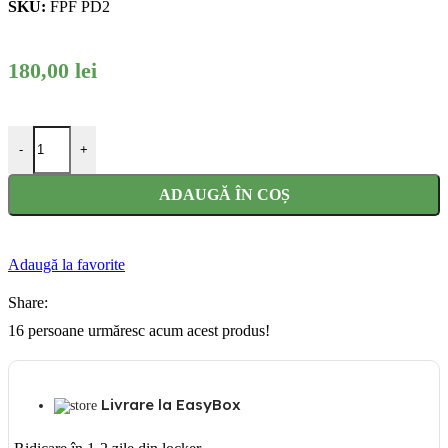
SKU:
FPF PD2
180,00
lei
Cantitate Perna multifunctionala pentru bebelusi, pentru un somn linisti
-
+
ADAUGĂ ÎN COȘ
Adaugă la favorite
Share:
16
persoane urmăresc acum acest produs!
Livrare la EasyBox