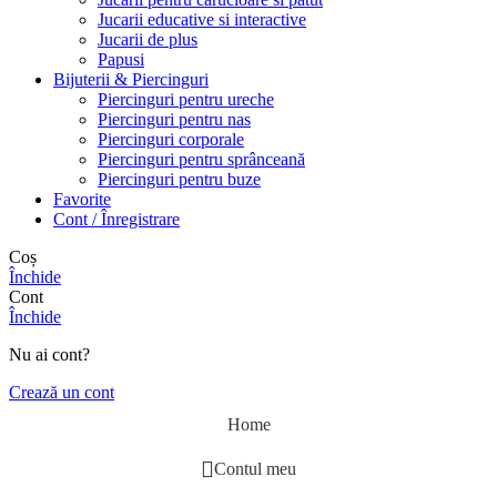
Jucarii educative si interactive
Jucarii de plus
Papusi
Bijuterii & Piercinguri
Piercinguri pentru ureche
Piercinguri pentru nas
Piercinguri corporale
Piercinguri pentru sprânceană
Piercinguri pentru buze
Favorite
Cont / Înregistrare
Coș
Închide
Cont
Închide
Nu ai cont?
Crează un cont
Home
Contul meu