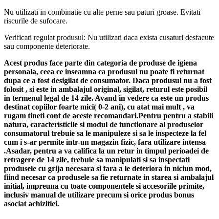
Nu utilizati in combinatie cu alte perne sau paturi groase. Evitati
riscurile de sufocare.
Verificati regulat produsul: Nu utilizati daca exista cusaturi desfacute
sau componente deteriorate.
Acest produs face parte din categoria de produse de igiena
personala, ceea ce inseamna ca produsul nu poate fi returnat
dupa ce a fost desigilat de consumator. Daca produsul nu a fost
folosit , si este in ambalajul original, sigilat, returul este posibil
in termenul legal de 14 zile. Avand in vedere ca este un produs
destinat copiilor foarte mici( 0-2 ani), cu atat mai mult , va
rugam tineti cont de aceste recomandari.Pentru pentru a stabili
natura, caracteristicile si modul de functionare al produselor
consumatorul trebuie sa le manipuleze si sa le inspecteze la fel
cum i s-ar permite intr-un magazin fizic, fara utilizare intensa
.Asadar, pentru a va califica la un retur in timpul perioadei de
retragere de 14 zile, trebuie sa manipulati si sa inspectati
produsele cu grija necesara si fara a le deteriora in niciun mod,
fiind necesar ca produsele sa fie returnate in starea si ambalajul
initial, impreuna cu toate componentele si accesoriile primite,
inclusiv manual de utilizare precum si orice produs bonus
asociat achizitiei.