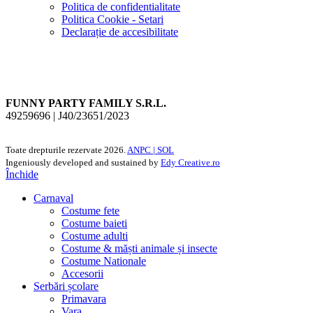
Politica de confidentialitate
Politica Cookie - Setari
Declarație de accesibilitate
FUNNY PARTY FAMILY S.R.L.
49259696 | J40/23651/2023
Toate drepturile rezervate
2026.
ANPC |
SOL
Ingeniously developed and sustained by
Edy Creative.ro
Închide
Carnaval
Costume fete
Costume baieti
Costume adulti
Costume & măști animale și insecte
Costume Nationale
Accesorii
Serbări școlare
Primavara
Vara