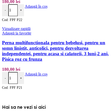
180,00
lei
Cantitate Perna multifunctionala pentru bebelusi, pentru un somn linisti
Adaugă în coș
-
+
Cod:
FPF P22
Vizualizare rapidă
Adaugă la favorite
Perna multifunctionala pentru bebelusi, pentru un
somn linistit, anticolici, pentru dezvoltarea
independentei, pentru acasa si calatorii, 3 luni-2 ani,
Pisica roz cu frunza
180,00
lei
Cantitate Perna multifunctionala pentru bebelusi, pentru un somn linistit
Adaugă în coș
-
+
Cod:
FPF P21
Hai sa ne vezi si aici