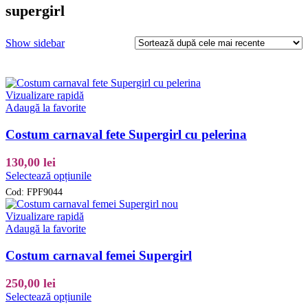
supergirl
Show sidebar
Vizualizare rapidă
Adaugă la favorite
Costum carnaval fete Supergirl cu pelerina
130,00
lei
Acest
Selectează opțiunile
produs
Cod:
FPF9044
are
mai
Vizualizare rapidă
multe
Adaugă la favorite
variații.
Opțiunile
Costum carnaval femei Supergirl
pot
fi
250,00
lei
alese
Acest
Selectează opțiunile
în