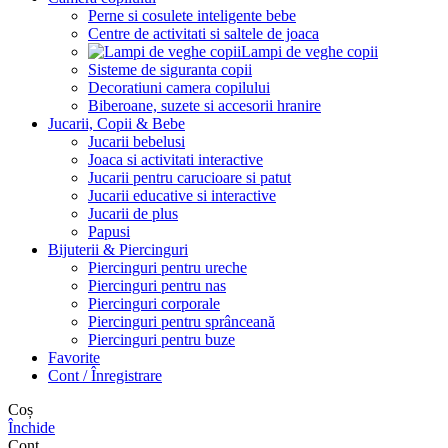
Perne si cosulete inteligente bebe
Centre de activitati si saltele de joaca
Lampi de veghe copii
Sisteme de siguranta copii
Decoratiuni camera copilului
Biberoane, suzete si accesorii hranire
Jucarii, Copii & Bebe
Jucarii bebelusi
Joaca si activitati interactive
Jucarii pentru carucioare si patut
Jucarii educative si interactive
Jucarii de plus
Papusi
Bijuterii & Piercinguri
Piercinguri pentru ureche
Piercinguri pentru nas
Piercinguri corporale
Piercinguri pentru sprânceană
Piercinguri pentru buze
Favorite
Cont / Înregistrare
Coș
Închide
Cont