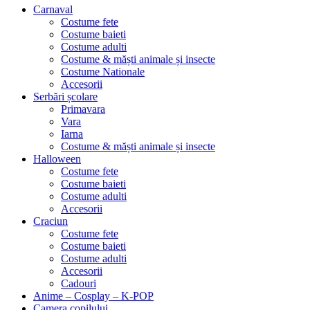
Carnaval
Costume fete
Costume baieti
Costume adulti
Costume & măști animale și insecte
Costume Nationale
Accesorii
Serbări școlare
Primavara
Vara
Iarna
Costume & măști animale și insecte
Halloween
Costume fete
Costume baieti
Costume adulti
Accesorii
Craciun
Costume fete
Costume baieti
Costume adulti
Accesorii
Cadouri
Anime – Cosplay – K‑POP
Camera copilului