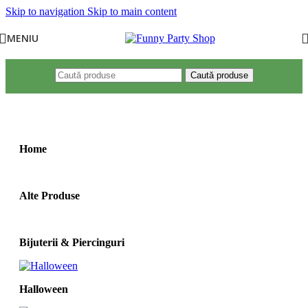
Skip to navigation
Skip to main content
MENIU
Caută produse
Prima pagină
/
Produse etichetate „supergirl”
Home
Alte Produse
Bijuterii & Piercinguri
Halloween