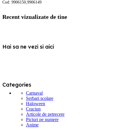
produs
pagina
Cod:
9906150,9906149
are
produsului.
mai
multe
Recent vizualizate de tine
variații.
Opțiunile
pot
fi
alese
Hai sa ne vezi si aici
în
pagina
produsului.
Categories
Carnaval
Serbari scolare
Haloween
Craciun
Articole de petrecere
Picturi pe numere
Anime