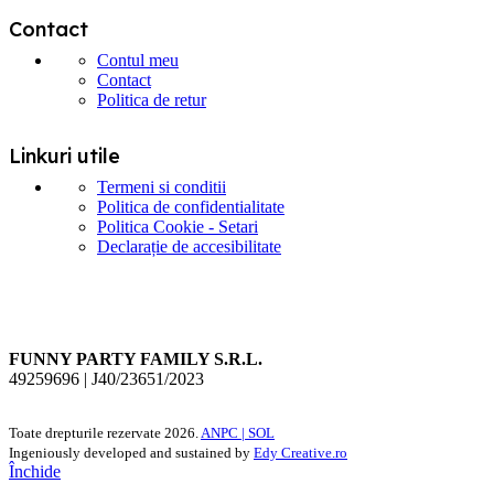
Contact
Contul meu
Contact
Politica de retur
Linkuri utile
Termeni si conditii
Politica de confidentialitate
Politica Cookie - Setari
Declarație de accesibilitate
FUNNY PARTY FAMILY S.R.L.
49259696 | J40/23651/2023
Toate drepturile rezervate
2026.
ANPC |
SOL
Ingeniously developed and sustained by
Edy Creative.ro
Închide