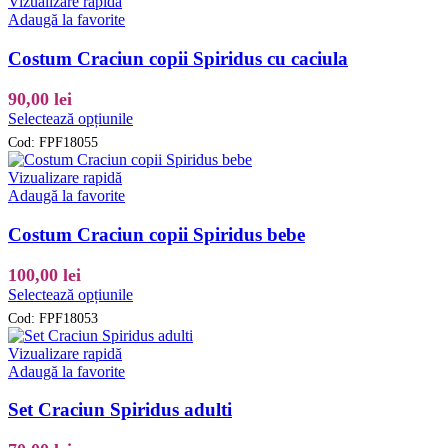
Vizualizare rapidă
multe
Adaugă la favorite
variații.
Opțiunile
Costum Craciun copii Spiridus cu caciula
pot
fi
90,00
lei
alese
Acest
Selectează opțiunile
în
produs
pagina
Cod:
FPF18055
are
produsului.
mai
Vizualizare rapidă
multe
Adaugă la favorite
variații.
Opțiunile
Costum Craciun copii Spiridus bebe
pot
fi
100,00
lei
alese
Acest
Selectează opțiunile
în
produs
pagina
Cod:
FPF18053
are
produsului.
mai
Vizualizare rapidă
multe
Adaugă la favorite
variații.
Opțiunile
Set Craciun Spiridus adulti
pot
fi