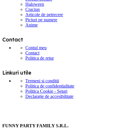
Haloween
Craciun
Articole de petrecere
Picturi pe numere
Anime
Contact
Contul meu
Contact
Politica de retur
Linkuri utile
Termeni si conditii
Politica de confidentialitate
Politica Cookie - Setari
Declarație de accesibilitate
FUNNY PARTY FAMILY S.R.L.