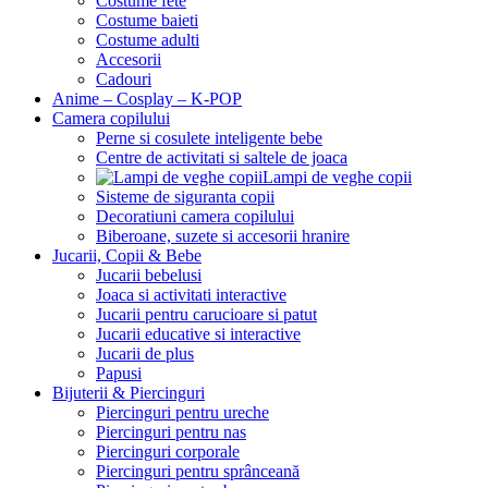
Costume fete
Costume baieti
Costume adulti
Accesorii
Cadouri
Anime – Cosplay – K‑POP
Camera copilului
Perne si cosulete inteligente bebe
Centre de activitati si saltele de joaca
Lampi de veghe copii
Sisteme de siguranta copii
Decoratiuni camera copilului
Biberoane, suzete si accesorii hranire
Jucarii, Copii & Bebe
Jucarii bebelusi
Joaca si activitati interactive
Jucarii pentru carucioare si patut
Jucarii educative si interactive
Jucarii de plus
Papusi
Bijuterii & Piercinguri
Piercinguri pentru ureche
Piercinguri pentru nas
Piercinguri corporale
Piercinguri pentru sprânceană