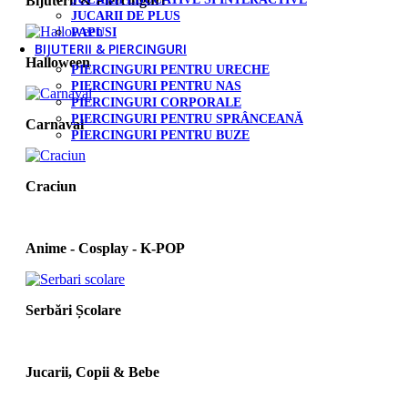
Bijuterii & Piercinguri
JUCARII DE PLUS
PAPUSI
BIJUTERII & PIERCINGURI
Halloween
PIERCINGURI PENTRU URECHE
PIERCINGURI PENTRU NAS
PIERCINGURI CORPORALE
PIERCINGURI PENTRU SPRÂNCEANĂ
Carnaval
PIERCINGURI PENTRU BUZE
Craciun
Anime - Cosplay - K‑POP
Serbări Școlare
Jucarii, Copii & Bebe