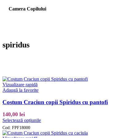
Camera Copilului
spiridus
Vizualizare rapidă
Adaugă la favorite
Costum Craciun copii Spiridus cu pantofi
140,00
lei
Acest
Selectează opțiunile
produs
Cod:
FPF18000
are
mai