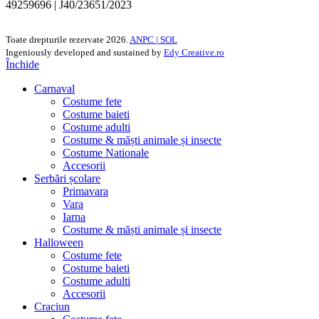
49259696 | J40/23651/2023
Toate drepturile rezervate
2026.
ANPC |
SOL
Ingeniously developed and sustained by
Edy Creative.ro
Închide
Carnaval
Costume fete
Costume baieti
Costume adulti
Costume & măști animale și insecte
Costume Nationale
Accesorii
Serbări școlare
Primavara
Vara
Iarna
Costume & măști animale și insecte
Halloween
Costume fete
Costume baieti
Costume adulti
Accesorii
Craciun