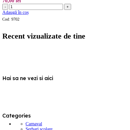
70,00
lei
alese
Cantitate
-
+
în
Set
Adaugă în coș
pagina
Craciun
produsului.
Cod:
9702
Spiridus
adulti
Recent vizualizate de tine
Hai sa ne vezi si aici
Categories
Carnaval
Serbari scolare