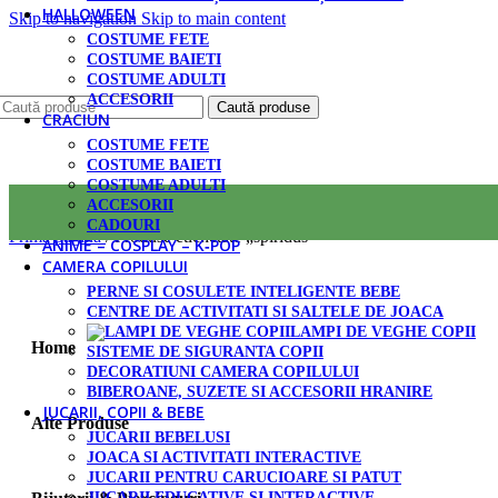
HALLOWEEN
Skip to navigation
Skip to main content
COSTUME FETE
COSTUME BAIETI
COSTUME ADULTI
ACCESORII
Caută produse
CRACIUN
COSTUME FETE
COSTUME BAIETI
COSTUME ADULTI
ACCESORII
CADOURI
Prima pagină
/
Produse etichetate „spiridus”
ANIME – COSPLAY – K‑POP
CAMERA COPILULUI
PERNE SI COSULETE INTELIGENTE BEBE
CENTRE DE ACTIVITATI SI SALTELE DE JOACA
LAMPI DE VEGHE COPII
Home
SISTEME DE SIGURANTA COPII
DECORATIUNI CAMERA COPILULUI
BIBEROANE, SUZETE SI ACCESORII HRANIRE
JUCARII, COPII & BEBE
Alte Produse
JUCARII BEBELUSI
JOACA SI ACTIVITATI INTERACTIVE
JUCARII PENTRU CARUCIOARE SI PATUT
JUCARII EDUCATIVE SI INTERACTIVE