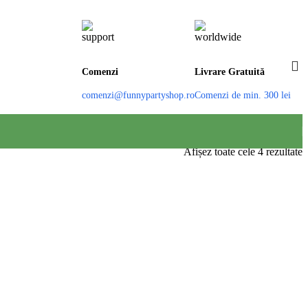
Comenzi
Livrare Gratuită
comenzi@funnypartyshop.ro
Comenzi de min. 300 lei
S
Afișez toate cele 4 rezultate
d
c
m
r