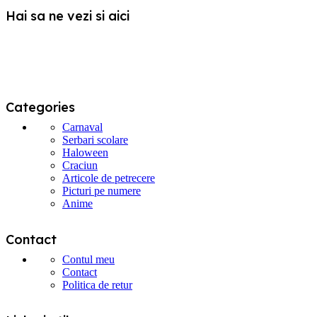
alese
Hai sa ne vezi si aici
în
pagina
produsului.
Categories
Carnaval
Serbari scolare
Haloween
Craciun
Articole de petrecere
Picturi pe numere
Anime
Contact
Contul meu
Contact
Politica de retur