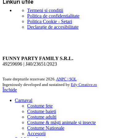
Linkuri utile
Termeni si conditii
Politica de confidentialitate
Politica Cookie - Setari
Declarație de accesibilitate
FUNNY PARTY FAMILY S.R.L.
49259696 | J40/23651/2023
Toate drepturile rezervate
2026.
ANPC |
SOL
Ingeniously developed and sustained by
Edy Creative.ro
Închide
Carnaval
Costume fete
Costume baieti
Costume adulti
Costume & măști animale și insecte
Costume Nationale
Accesorii