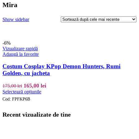
Mira
Show sidebar
-6%
Vizualizare rapidă
Adaugă la favorite
Costum Cosplay KPop Demon Hunters, Rumi
Golden, cu jacheta
Prețul
Prețul
165,00
lei
175,00
lei
inițial
Acest
curent
Selectează opțiunile
produs
a
este:
Cod:
FPFKP6B
are
fost:
165,00 lei.
mai
175,00 lei.
multe
Recent vizualizate de tine
variații.
Opțiunile
pot
fi