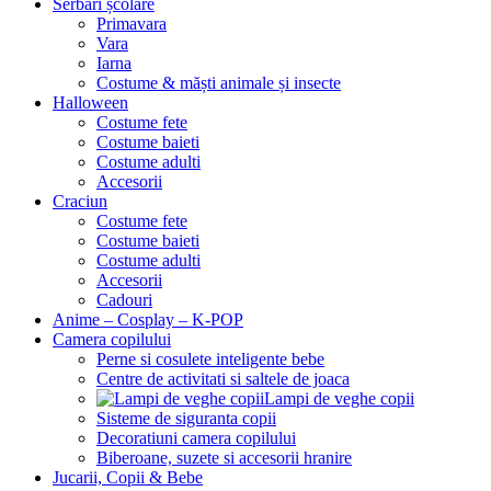
Serbări școlare
Primavara
Vara
Iarna
Costume & măști animale și insecte
Halloween
Costume fete
Costume baieti
Costume adulti
Accesorii
Craciun
Costume fete
Costume baieti
Costume adulti
Accesorii
Cadouri
Anime – Cosplay – K‑POP
Camera copilului
Perne si cosulete inteligente bebe
Centre de activitati si saltele de joaca
Lampi de veghe copii
Sisteme de siguranta copii
Decoratiuni camera copilului
Biberoane, suzete si accesorii hranire
Jucarii, Copii & Bebe