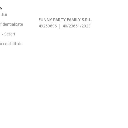
e
itii
FUNNY PARTY FAMILY S.R.L.
fidentialitate
49259696 | J40/23651/2023
 - Setari
ccesibilitate