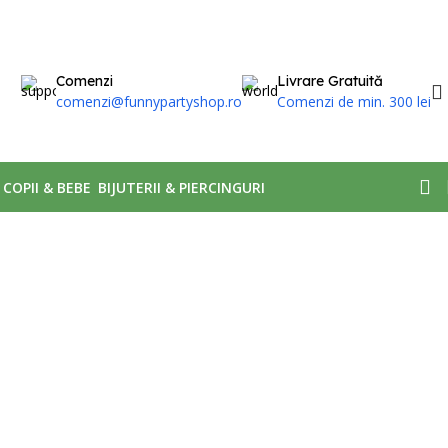
Comenzi
Livrare Gratuită
comenzi@funnypartyshop.ro
Comenzi de min. 300 lei
, COPII & BEBE
BIJUTERII & PIERCINGURI
Afișez singurul rezultat