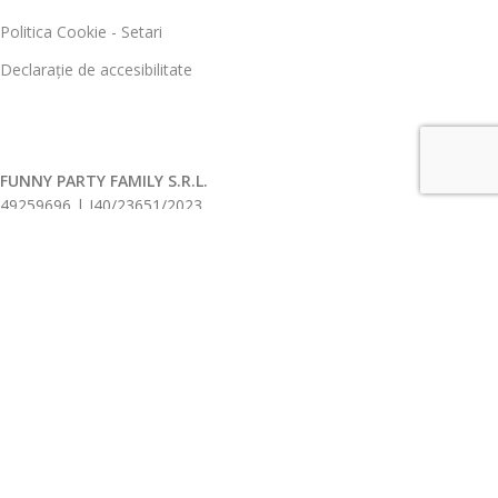
Politica Cookie - Setari
Declarație de accesibilitate
FUNNY PARTY FAMILY S.R.L.
49259696 | J40/23651/2023
Toate drepturile rezervate
2026.
ANPC |
SOL
Ingeniously developed and sustained by
Edy Creative.ro
Deschide Filtre Produse
Home
Contul meu
Magazin