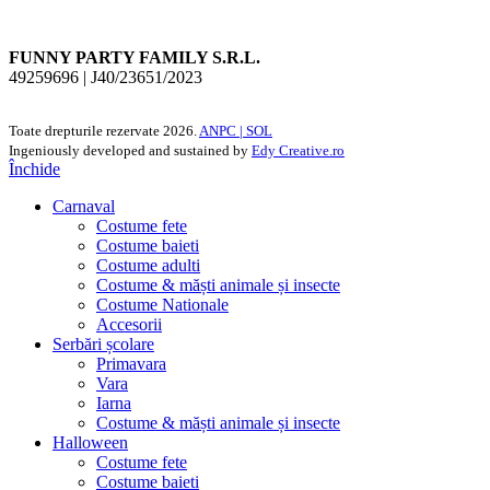
FUNNY PARTY FAMILY S.R.L.
49259696 | J40/23651/2023
Toate drepturile rezervate
2026.
ANPC |
SOL
Ingeniously developed and sustained by
Edy Creative.ro
Închide
Carnaval
Costume fete
Costume baieti
Costume adulti
Costume & măști animale și insecte
Costume Nationale
Accesorii
Serbări școlare
Primavara
Vara
Iarna
Costume & măști animale și insecte
Halloween
Costume fete
Costume baieti