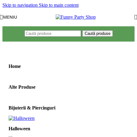
Skip to navigation
Skip to main content
MENIU
Caută produse
Prima pagină
/
Produse etichetate „costum schelet”
Home
Alte Produse
Bijuterii & Piercinguri
Halloween