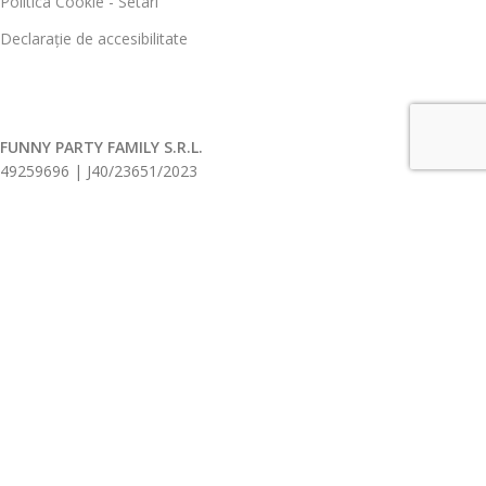
Politica Cookie - Setari
Declarație de accesibilitate
FUNNY PARTY FAMILY S.R.L.
49259696 | J40/23651/2023
Toate drepturile rezervate
2026.
ANPC |
SOL
Ingeniously developed and sustained by
Edy Creative.ro
Deschide Filtre Produse
Home
Contul meu
Magazin