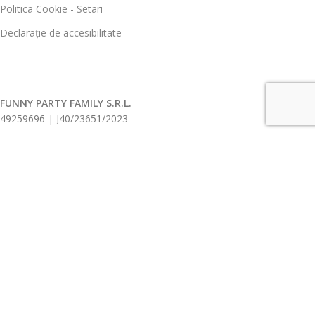
Politica Cookie - Setari
Declarație de accesibilitate
FUNNY PARTY FAMILY S.R.L.
49259696 | J40/23651/2023
Toate drepturile rezervate
2026.
ANPC |
SOL
Ingeniously developed and sustained by
Edy Creative.ro
Deschide Filtre Produse
Home
Contul meu
Magazin