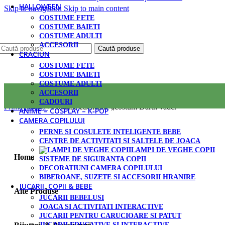
HALLOWEEN
Skip to navigation
Skip to main content
COSTUME FETE
COSTUME BAIETI
COSTUME ADULTI
ACCESORII
Caută produse
CRACIUN
COSTUME FETE
COSTUME BAIETI
COSTUME ADULTI
ACCESORII
CADOURI
Prima pagină
/
Produse etichetate „costum Darth vader”
ANIME – COSPLAY – K‑POP
CAMERA COPILULUI
PERNE SI COSULETE INTELIGENTE BEBE
CENTRE DE ACTIVITATI SI SALTELE DE JOACA
LAMPI DE VEGHE COPII
Home
SISTEME DE SIGURANTA COPII
DECORATIUNI CAMERA COPILULUI
BIBEROANE, SUZETE SI ACCESORII HRANIRE
JUCARII, COPII & BEBE
Alte Produse
JUCARII BEBELUSI
JOACA SI ACTIVITATI INTERACTIVE
JUCARII PENTRU CARUCIOARE SI PATUT
JUCARII EDUCATIVE SI INTERACTIVE