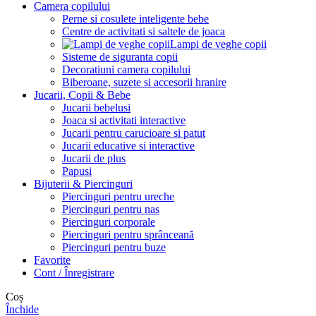
Camera copilului
Perne si cosulete inteligente bebe
Centre de activitati si saltele de joaca
Lampi de veghe copii
Sisteme de siguranta copii
Decoratiuni camera copilului
Biberoane, suzete si accesorii hranire
Jucarii, Copii & Bebe
Jucarii bebelusi
Joaca si activitati interactive
Jucarii pentru carucioare si patut
Jucarii educative si interactive
Jucarii de plus
Papusi
Bijuterii & Piercinguri
Piercinguri pentru ureche
Piercinguri pentru nas
Piercinguri corporale
Piercinguri pentru sprânceană
Piercinguri pentru buze
Favorite
Cont / Înregistrare
Coș
Închide