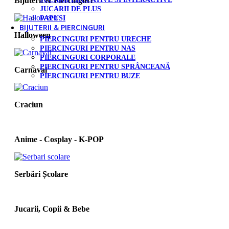
Bijuterii & Piercinguri
JUCARII DE PLUS
PAPUSI
BIJUTERII & PIERCINGURI
Halloween
PIERCINGURI PENTRU URECHE
PIERCINGURI PENTRU NAS
PIERCINGURI CORPORALE
PIERCINGURI PENTRU SPRÂNCEANĂ
Carnaval
PIERCINGURI PENTRU BUZE
Craciun
Anime - Cosplay - K‑POP
Serbări Școlare
Jucarii, Copii & Bebe