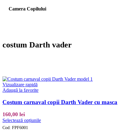
Camera Copilului
costum Darth vader
Vizualizare rapidă
Adaugă la favorite
Costum carnaval copii Darth Vader cu masca
160,00
lei
Acest
Selectează opțiunile
produs
Cod:
FPF6001
are
mai