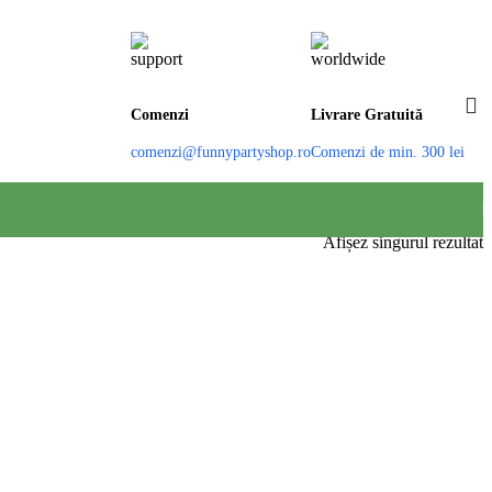
Comenzi
Livrare Gratuită
comenzi@funnypartyshop.ro
Comenzi de min. 300 lei
Afișez singurul rezultat