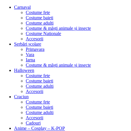
Carnaval
Costume fete
Costume baieti
Costume adulti
Costume & măști animale și insecte
Costume Nationale
Accesorii
Serbări școlare
Primavara
Vara
Iarna
Costume & măști animale și insecte
Halloween
Costume fete
Costume baieti
Costume adulti
Accesorii
Craciun
Costume fete
Costume baieti
Costume adulti
Accesorii
Cadouri
Anime – Cosplay – K‑POP