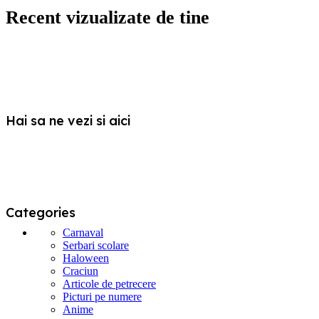
multe
Recent vizualizate de tine
variații.
Opțiunile
pot
fi
alese
în
pagina
produsului.
Hai sa ne vezi si aici
Categories
Carnaval
Serbari scolare
Haloween
Craciun
Articole de petrecere
Picturi pe numere
Anime