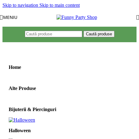
Skip to navigation
Skip to main content
MENIU
Caută produse
Prima pagină
/
Produse etichetate „costum buburuza”
Home
Alte Produse
Bijuterii & Piercinguri
Halloween