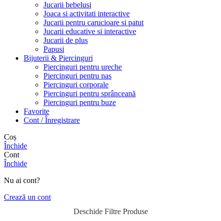
Jucarii bebelusi
Joaca si activitati interactive
Jucarii pentru carucioare si patut
Jucarii educative si interactive
Jucarii de plus
Papusi
Bijuterii & Piercinguri
Piercinguri pentru ureche
Piercinguri pentru nas
Piercinguri corporale
Piercinguri pentru sprânceană
Piercinguri pentru buze
Favorite
Cont / Înregistrare
Coș
Închide
Cont
Închide
Nu ai cont?
Crează un cont
Deschide Filtre Produse