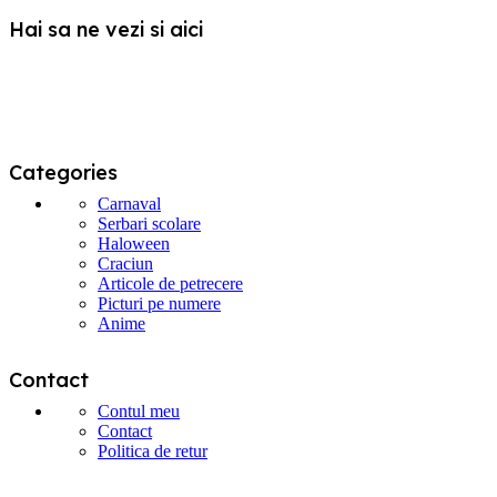
alese
Hai sa ne vezi si aici
în
pagina
produsului.
Categories
Carnaval
Serbari scolare
Haloween
Craciun
Articole de petrecere
Picturi pe numere
Anime
Contact
Contul meu
Contact
Politica de retur