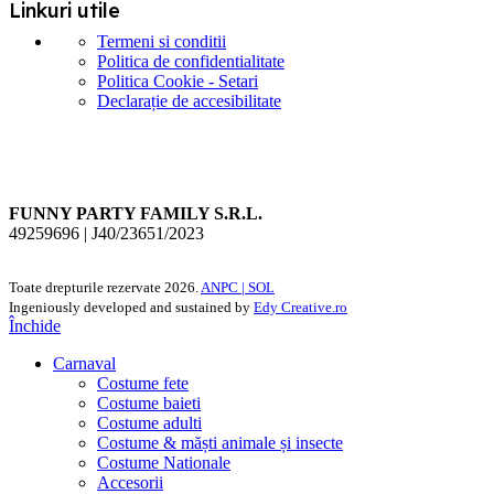
Linkuri utile
Termeni si conditii
Politica de confidentialitate
Politica Cookie - Setari
Declarație de accesibilitate
FUNNY PARTY FAMILY S.R.L.
49259696 | J40/23651/2023
Toate drepturile rezervate
2026.
ANPC |
SOL
Ingeniously developed and sustained by
Edy Creative.ro
Închide
Carnaval
Costume fete
Costume baieti
Costume adulti
Costume & măști animale și insecte
Costume Nationale
Accesorii