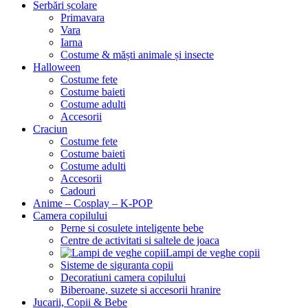
Serbări școlare
Primavara
Vara
Iarna
Costume & măști animale și insecte
Halloween
Costume fete
Costume baieti
Costume adulti
Accesorii
Craciun
Costume fete
Costume baieti
Costume adulti
Accesorii
Cadouri
Anime – Cosplay – K‑POP
Camera copilului
Perne si cosulete inteligente bebe
Centre de activitati si saltele de joaca
Lampi de veghe copii
Sisteme de siguranta copii
Decoratiuni camera copilului
Biberoane, suzete si accesorii hranire
Jucarii, Copii & Bebe