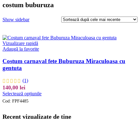
costum buburuza
Show sidebar
Vizualizare rapidă
Adaugă la favorite
Costum carnaval fete Buburuza Miraculoasa cu
gentuta
(1)
140,00
lei
Acest
Selectează opțiunile
produs
Cod:
FPF4485
are
mai
multe
Recent vizualizate de tine
variații.
Opțiunile
pot
fi