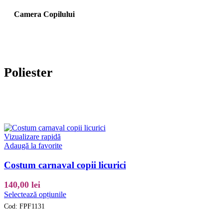
Camera Copilului
Poliester
Vizualizare rapidă
Adaugă la favorite
Costum carnaval copii licurici
140,00
lei
Acest
Selectează opțiunile
produs
Cod:
FPF1131
are
mai