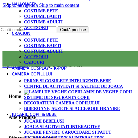
HALLOWEEN
Skip to navigation
Skip to main content
COSTUME FETE
COSTUME BAIETI
COSTUME ADULTI
ACCESORII
Caută produse
CRACIUN
COSTUME FETE
COSTUME BAIETI
COSTUME ADULTI
ACCESORII
CADOURI
Prima pagină
/
Material produs
/
Poliester
ANIME – COSPLAY – K‑POP
CAMERA COPILULUI
PERNE SI COSULETE INTELIGENTE BEBE
CENTRE DE ACTIVITATI SI SALTELE DE JOACA
LAMPI DE VEGHE COPII
Home
SISTEME DE SIGURANTA COPII
DECORATIUNI CAMERA COPILULUI
BIBEROANE, SUZETE SI ACCESORII HRANIRE
JUCARII, COPII & BEBE
Alte Produse
JUCARII BEBELUSI
JOACA SI ACTIVITATI INTERACTIVE
JUCARII PENTRU CARUCIOARE SI PATUT
JUCARII EDUCATIVE SI INTERACTIVE