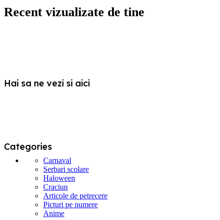
multe
Recent vizualizate de tine
variații.
Opțiunile
pot
fi
alese
în
pagina
produsului.
Hai sa ne vezi si aici
Categories
Carnaval
Serbari scolare
Haloween
Craciun
Articole de petrecere
Picturi pe numere
Anime