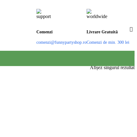
Comenzi
Livrare Gratuită
comenzi@funnypartyshop.ro
Comenzi de min. 300 lei
Afișez singurul rezultat