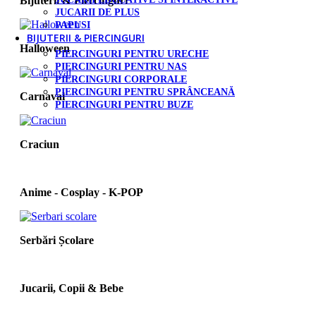
Bijuterii & Piercinguri
JUCARII DE PLUS
PAPUSI
BIJUTERII & PIERCINGURI
Halloween
PIERCINGURI PENTRU URECHE
PIERCINGURI PENTRU NAS
PIERCINGURI CORPORALE
PIERCINGURI PENTRU SPRÂNCEANĂ
Carnaval
PIERCINGURI PENTRU BUZE
Craciun
Anime - Cosplay - K‑POP
Serbări Școlare
Jucarii, Copii & Bebe