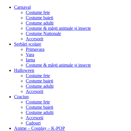
Carnaval
Costume fete
Costume baieti
Costume adulti
Costume & măști animale și insecte
Costume Nationale
Accesorii
Serbări școlare
Primavara
Vara
Iarna
Costume & măști animale și insecte
Halloween
Costume fete
Costume baieti
Costume adulti
Accesorii
Craciun
Costume fete
Costume baieti
Costume adulti
Accesorii
Cadouri
Anime – Cosplay – K‑POP