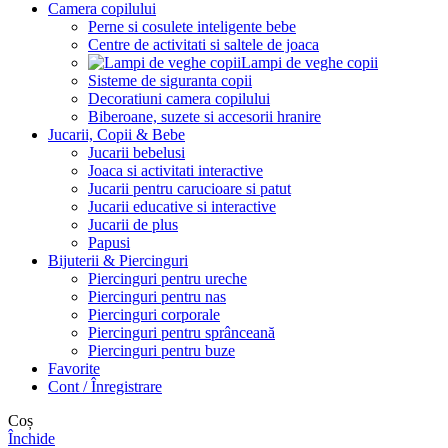
Camera copilului
Perne si cosulete inteligente bebe
Centre de activitati si saltele de joaca
Lampi de veghe copii
Sisteme de siguranta copii
Decoratiuni camera copilului
Biberoane, suzete si accesorii hranire
Jucarii, Copii & Bebe
Jucarii bebelusi
Joaca si activitati interactive
Jucarii pentru carucioare si patut
Jucarii educative si interactive
Jucarii de plus
Papusi
Bijuterii & Piercinguri
Piercinguri pentru ureche
Piercinguri pentru nas
Piercinguri corporale
Piercinguri pentru sprânceană
Piercinguri pentru buze
Favorite
Cont / Înregistrare
Coș
Închide