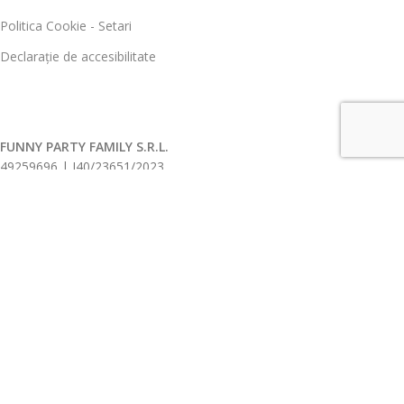
Politica Cookie - Setari
Declarație de accesibilitate
FUNNY PARTY FAMILY S.R.L.
49259696 | J40/23651/2023
Toate drepturile rezervate
2026.
ANPC |
SOL
Ingeniously developed and sustained by
Edy Creative.ro
Deschide Filtre Produse
Home
Contul meu
Magazin