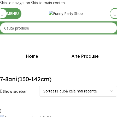
Skip to navigation
Skip to main content
MENIU
Prima pagină
/
Mărime produs
/
7-8ani(130-142cm)
Home
Alte Produse
7-8ani(130-142cm)
Show sidebar