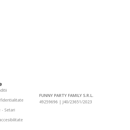
e
itii
FUNNY PARTY FAMILY S.R.L.
fidentialitate
49259696 | J40/23651/2023
 - Setari
ccesibilitate