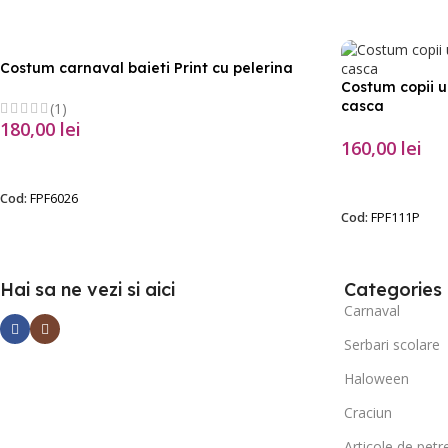
Costum carnaval baieti Print cu pelerina
Costum copii u
casca
(1)
180,00
lei
160,00
lei
SELECTEAZĂ OPȚIUNILE
SELECTEAZĂ O
Cod:
FPF6026
Cod:
FPF111P
Hai sa ne vezi si aici
Categories
Carnaval
Serbari scolare
Haloween
Craciun
Articole de petr