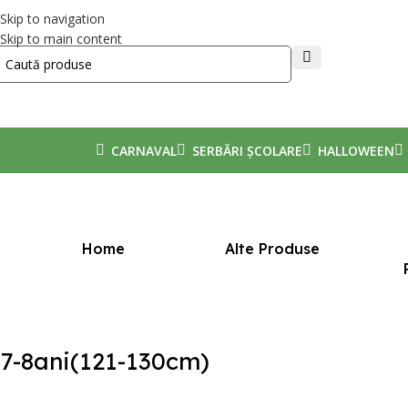
Skip to navigation
Skip to main content
CARNAVAL
SERBĂRI ȘCOLARE
HALLOWEEN
Prima pagină
/
Mărime produs
/
7-8ani(121-130cm)
Home
Alte Produse
7-8ani(121-130cm)