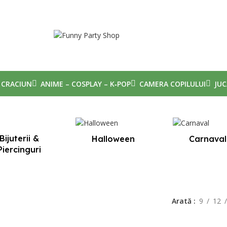
CRACIUN
ANIME – COSPLAY – K‑POP
CAMERA COPILULUI
JUC
Bijuterii &
Halloween
Carnaval
Piercinguri
Arată
9
12