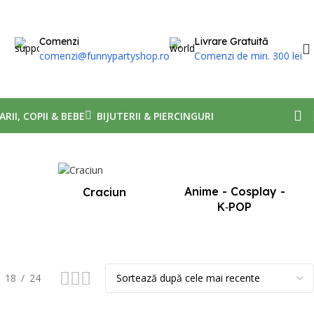
Comenzi
Livrare Gratuită
comenzi@funnypartyshop.ro
Comenzi de min. 300 lei
ARII, COPII & BEBE
BIJUTERII & PIERCINGURI
Afișez toate cele 2 rezultate
Anime - Cosplay -
Craciun
K‑POP
18
24