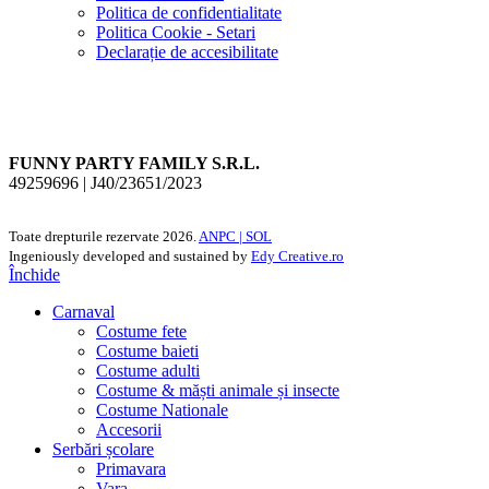
Politica de confidentialitate
Politica Cookie - Setari
Declarație de accesibilitate
FUNNY PARTY FAMILY S.R.L.
49259696 | J40/23651/2023
Toate drepturile rezervate
2026.
ANPC |
SOL
Ingeniously developed and sustained by
Edy Creative.ro
Închide
Carnaval
Costume fete
Costume baieti
Costume adulti
Costume & măști animale și insecte
Costume Nationale
Accesorii
Serbări școlare
Primavara
Vara