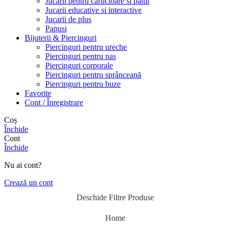
Jucarii pentru carucioare si patut
Jucarii educative si interactive
Jucarii de plus
Papusi
Bijuterii & Piercinguri
Piercinguri pentru ureche
Piercinguri pentru nas
Piercinguri corporale
Piercinguri pentru sprânceană
Piercinguri pentru buze
Favorite
Cont / Înregistrare
Coș
Închide
Cont
Închide
Nu ai cont?
Crează un cont
Deschide Filtre Produse
Home