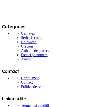
pagina
produsului.
Categories
Carnaval
Serbari scolare
Haloween
Craciun
Articole de petrecere
Picturi pe numere
Anime
Contact
Contul meu
Contact
Politica de retur
Linkuri utile
Termeni si conditii