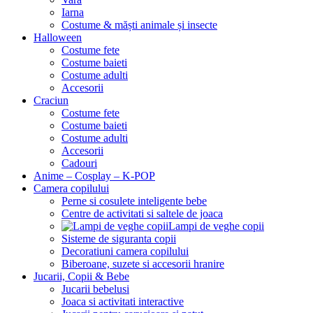
Iarna
Costume & măști animale și insecte
Halloween
Costume fete
Costume baieti
Costume adulti
Accesorii
Craciun
Costume fete
Costume baieti
Costume adulti
Accesorii
Cadouri
Anime – Cosplay – K‑POP
Camera copilului
Perne si cosulete inteligente bebe
Centre de activitati si saltele de joaca
Lampi de veghe copii
Sisteme de siguranta copii
Decoratiuni camera copilului
Biberoane, suzete si accesorii hranire
Jucarii, Copii & Bebe
Jucarii bebelusi
Joaca si activitati interactive