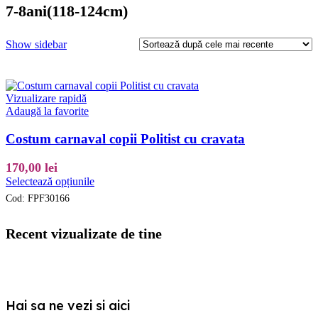
7-8ani(118-124cm)
Show sidebar
Vizualizare rapidă
Adaugă la favorite
Costum carnaval copii Politist cu cravata
170,00
lei
Acest
Selectează opțiunile
produs
Cod:
FPF30166
are
mai
multe
Recent vizualizate de tine
variații.
Opțiunile
pot
fi
alese
Hai sa ne vezi si aici
în