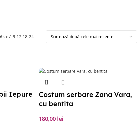
Arată
9
12
18
24
ii Iepure
Costum serbare Zana Vara,
cu bentita
180,00
lei
SELECTEAZĂ OPȚIUNILE