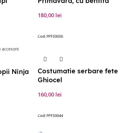
ipi
Primavara, cu bentita
180,00
lei
SELECTEAZĂ OPȚIUNILE
Cod:
FPF30036
Costumatie serbare fete
pii Ninja
Ghiocel
160,00
lei
SELECTEAZĂ OPȚIUNILE
Cod:
FPF30044