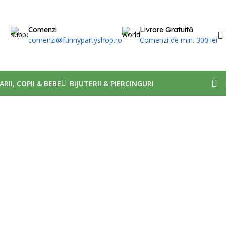
Comenzi
Livrare Gratuită
comenzi@funnypartyshop.ro
Comenzi de min. 300 lei
ARII, COPII & BEBE
BIJUTERII & PIERCINGURI
Afișez 1 - 25 din 70 de rezultate