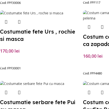
Cod:
FPF117
Cod:
FPF30006
Costumatie fete Urs , rochie
Costum ca
si masca
ca zapada
170,00
lei
160,00
lei
SELECTEAZĂ OPȚIUNILE
SELECTEAZĂ O
Cod:
FPF30001
Cod:
FPF4480
Costumatie serbare fete Pui
Costum c