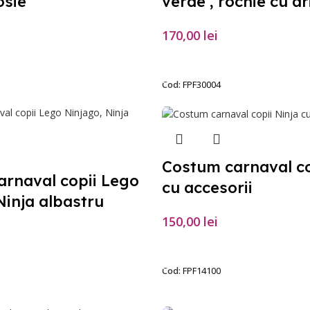
osie
verde , rochie cu ar
170,00
lei
PȚIUNILE
SELECTEAZĂ OPȚIUNILE
Cod:
FPF30004
Costum carnaval co
rnaval copii Lego
cu accesorii
Ninja albastru
150,00
lei
SELECTEAZĂ OPȚIUNILE
PȚIUNILE
Cod:
FPF14100