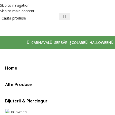
Skip to navigation
Skip to main content
CARNAVAL
SERBĂRI ȘCOLARE
HALLOWEEN
Prima pagină
/
Mărime produs
/
3-4ani(104-110cm)
Home
Alte Produse
Bijuterii & Piercinguri