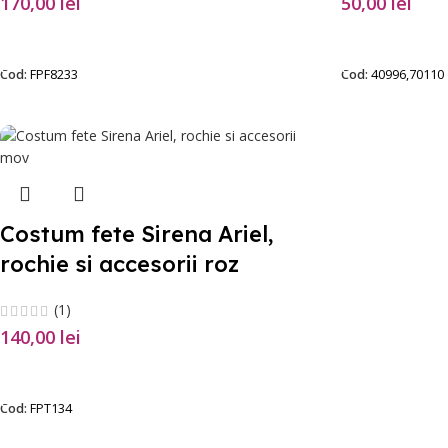
170,00
lei
50,00
lei
SELECTEAZĂ OPȚIUNILE
SELECTEAZĂ O
Cod:
FPF8233
Cod:
40996,70110
Costum fete Sirena Ariel,
rochie si accesorii roz
(1)
140,00
lei
SELECTEAZĂ OPȚIUNILE
Cod:
FPT134