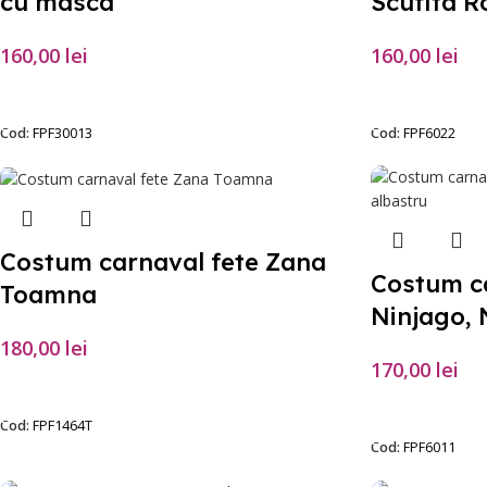
cu masca
Scufita R
160,00
lei
160,00
lei
SELECTEAZĂ OPȚIUNILE
SELECTEAZĂ O
Cod:
FPF30013
Cod:
FPF6022
Costum carnaval fete Zana
Costum ca
Toamna
Ninjago, 
180,00
lei
170,00
lei
SELECTEAZĂ OPȚIUNILE
SELECTEAZĂ O
Cod:
FPF1464T
Cod:
FPF6011