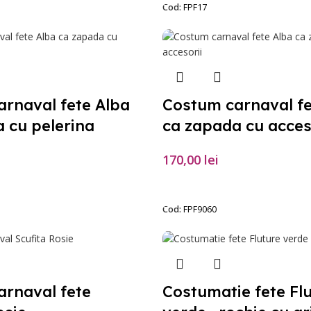
Cod:
FPF17
rnaval fete Alba
Costum carnaval fe
 cu pelerina
ca zapada cu acces
170,00
lei
PȚIUNILE
SELECTEAZĂ OPȚIUNILE
Cod:
FPF9060
arnaval fete
Costumatie fete Fl