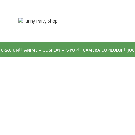
CRACIUN
ANIME – COSPLAY – K‑POP
CAMERA COPILULUI
JUC