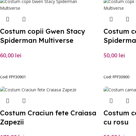
Costum copii Gwen Stacy
Costum co
Spiderman Multiverse
Spiderma
60,00
lei
50,00
lei
SELECTEAZĂ OPȚIUNILE
SELECTEAZĂ O
Cod:
FPF30901
Cod:
FPF30900
Costum Craciun fete Craiasa
Costum ca
Zapezii
cu rosu