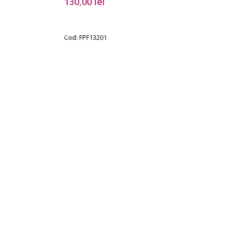
130,00
lei
SELECTEAZĂ OPȚIUNILE
Cod:
FPF13201