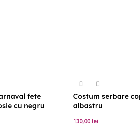
arnaval fete
Costum serbare cop
osie cu negru
albastru
130,00
lei
PȚIUNILE
SELECTEAZĂ OPȚIUNILE