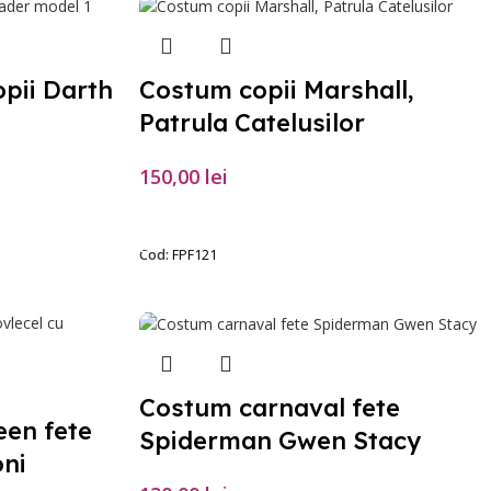
pii Darth
Costum copii Marshall,
Patrula Catelusilor
150,00
lei
SELECTEAZĂ OPȚIUNILE
Cod:
FPF121
Costum carnaval fete
een fete
Spiderman Gwen Stacy
oni