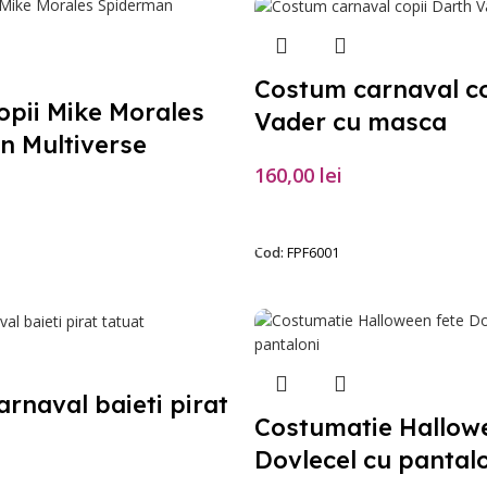
Costum carnaval co
pii Mike Morales
Vader cu masca
n Multiverse
160,00
lei
SELECTEAZĂ OPȚIUNILE
PȚIUNILE
Cod:
FPF6001
rnaval baieti pirat
Costumatie Hallow
Dovlecel cu pantal