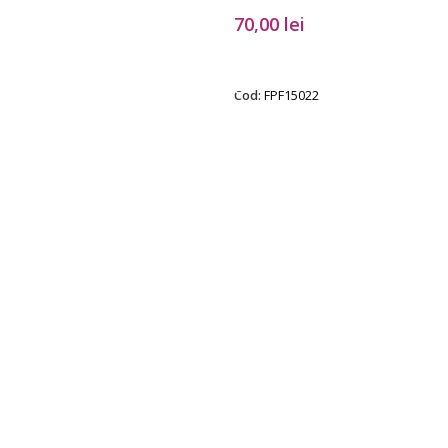
70,00
lei
PȚIUNILE
SELECTEAZĂ OPȚIUNILE
Cod:
FPF15022