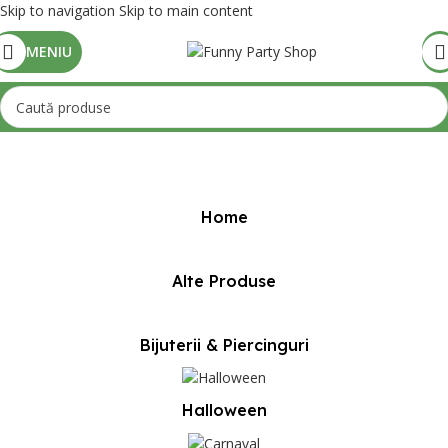
Skip to navigation
Skip to main content
MENIU
Prima pagină
/
Mărime produs
/
15-16ani(156-160cm)
Home
Alte Produse
Bijuterii & Piercinguri
Halloween