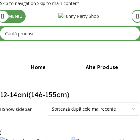
Skip to navigation
Skip to main content
MENIU
Prima pagină
/
Mărime produs
/
12-14ani(146-155cm)
Home
Alte Produse
12-14ani(146-155cm)
Show sidebar