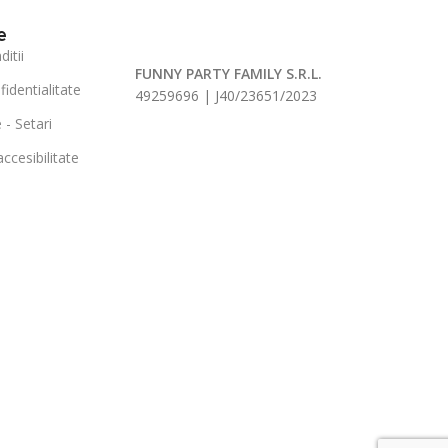
e
itii
FUNNY PARTY FAMILY S.R.L.
fidentialitate
49259696 | J40/23651/2023
 - Setari
ccesibilitate