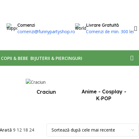
Comenzi
Livrare Gratuită
comenzi@funnypartyshop.ro
Comenzi de min. 300 lei
, COPII & BEBE
BIJUTERII & PIERCINGURI
Afișez singurul rezultat
Anime - Cosplay -
Craciun
K‑POP
Arată
9
12
18
24