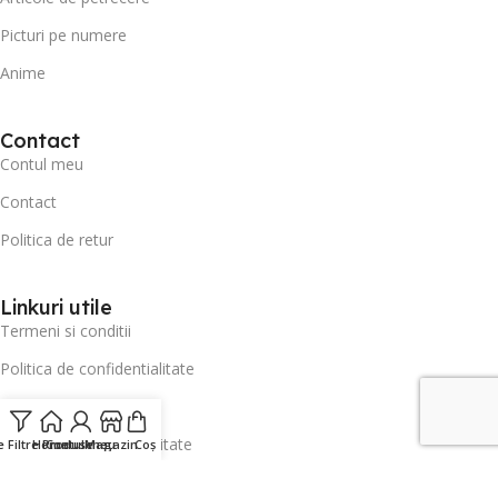
Picturi pe numere
Anime
Contact
Contul meu
Contact
Politica de retur
Linkuri utile
Termeni si conditii
Politica de confidentialitate
Politica Cookie - Setari
Declarație de accesibilitate
 Filtre Produse
Home
Contul meu
Magazin
Coș
Meniu