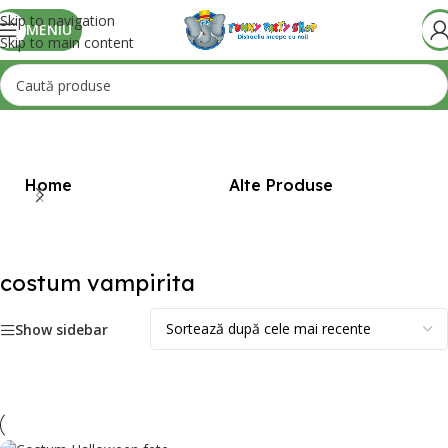
Skip to navigation
MENIU
Skip to main content
Prima pagină
/
Produse etichetate „costum vampirita”
Home
Alte Produse
Bi
costum vampirita
Show sidebar