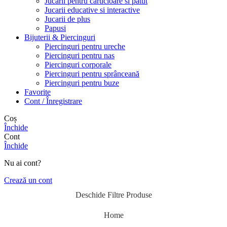
Jucarii pentru carucioare si patut
Jucarii educative si interactive
Jucarii de plus
Papusi
Bijuterii & Piercinguri
Piercinguri pentru ureche
Piercinguri pentru nas
Piercinguri corporale
Piercinguri pentru sprânceană
Piercinguri pentru buze
Favorite
Cont / Înregistrare
Coș
Închide
Cont
Închide
Nu ai cont?
Crează un cont
Deschide Filtre Produse
Home