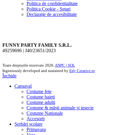
Politica de confidentialitate
Politica Cookie - Setari
Declarație de accesibilitate
FUNNY PARTY FAMILY S.R.L.
49259696 | J40/23651/2023
Toate drepturile rezervate
2026.
ANPC |
SOL
Ingeniously developed and sustained by
Edy Creative.ro
Închide
Carnaval
Costume fete
Costume baieti
Costume adulti
Costume & măști animale și insecte
Costume Nationale
Accesorii
Serbări școlare
Primavara
Vara