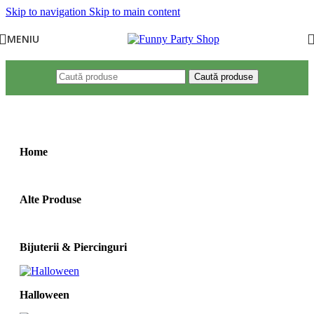
Skip to navigation
Skip to main content
MENIU
Caută produse
Prima pagină
/
Produse etichetate „costum politista”
Home
Alte Produse
Bijuterii & Piercinguri
Halloween