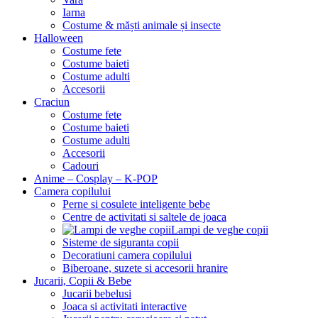
Iarna
Costume & măști animale și insecte
Halloween
Costume fete
Costume baieti
Costume adulti
Accesorii
Craciun
Costume fete
Costume baieti
Costume adulti
Accesorii
Cadouri
Anime – Cosplay – K‑POP
Camera copilului
Perne si cosulete inteligente bebe
Centre de activitati si saltele de joaca
Lampi de veghe copii
Sisteme de siguranta copii
Decoratiuni camera copilului
Biberoane, suzete si accesorii hranire
Jucarii, Copii & Bebe
Jucarii bebelusi
Joaca si activitati interactive