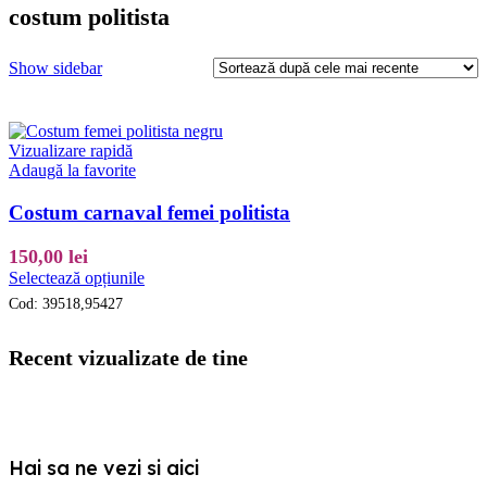
costum politista
Show sidebar
Vizualizare rapidă
Adaugă la favorite
Costum carnaval femei politista
150,00
lei
Acest
Selectează opțiunile
produs
Cod:
39518,95427
are
mai
multe
Recent vizualizate de tine
variații.
Opțiunile
pot
fi
alese
Hai sa ne vezi si aici
în