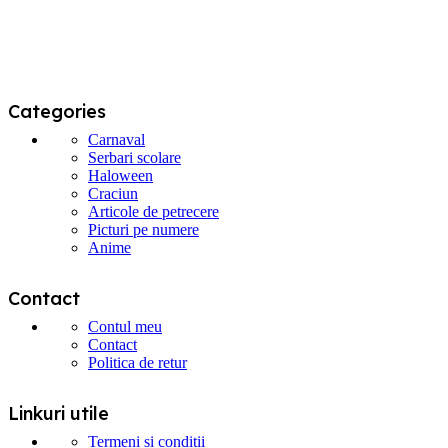
pagina
produsului.
Categories
Carnaval
Serbari scolare
Haloween
Craciun
Articole de petrecere
Picturi pe numere
Anime
Contact
Contul meu
Contact
Politica de retur
Linkuri utile
Termeni si conditii