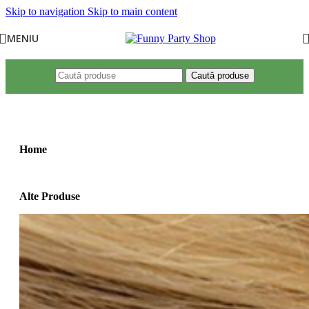
Skip to navigation
Skip to main content
MENIU
Caută produse
Prima pagină
/
Produse etichetate „costum fulg”
Home
Alte Produse