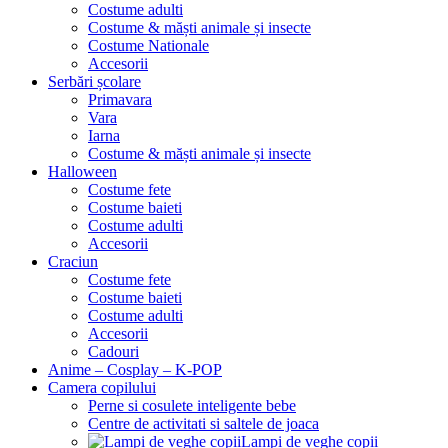
Costume adulti
Costume & măști animale și insecte
Costume Nationale
Accesorii
Serbări școlare
Primavara
Vara
Iarna
Costume & măști animale și insecte
Halloween
Costume fete
Costume baieti
Costume adulti
Accesorii
Craciun
Costume fete
Costume baieti
Costume adulti
Accesorii
Cadouri
Anime – Cosplay – K‑POP
Camera copilului
Perne si cosulete inteligente bebe
Centre de activitati si saltele de joaca
Lampi de veghe copii