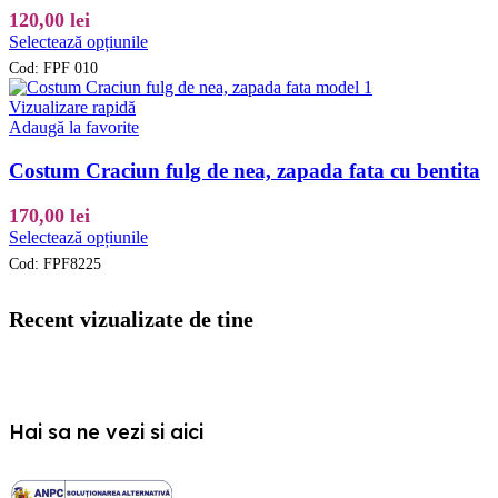
120,00
lei
Acest
Selectează opțiunile
produs
Cod:
FPF 010
are
mai
Vizualizare rapidă
multe
Adaugă la favorite
variații.
Opțiunile
Costum Craciun fulg de nea, zapada fata cu bentita
pot
fi
170,00
lei
alese
Acest
Selectează opțiunile
în
produs
pagina
Cod:
FPF8225
are
produsului.
mai
multe
Recent vizualizate de tine
variații.
Opțiunile
pot
fi
alese
Hai sa ne vezi si aici
în
pagina
produsului.