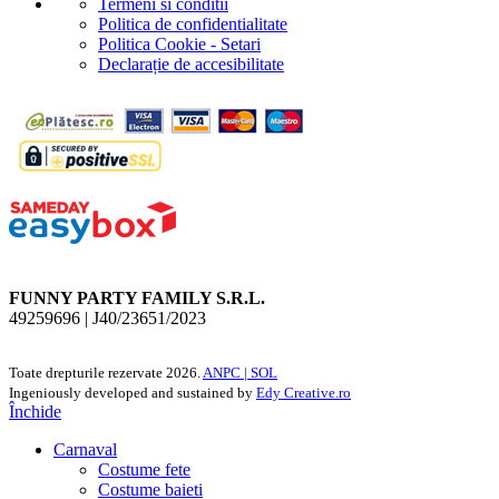
Termeni si conditii
Politica de confidentialitate
Politica Cookie - Setari
Declarație de accesibilitate
FUNNY PARTY FAMILY S.R.L.
49259696 | J40/23651/2023
Toate drepturile rezervate
2026.
ANPC |
SOL
Ingeniously developed and sustained by
Edy Creative.ro
Închide
Carnaval
Costume fete
Costume baieti