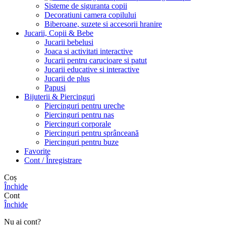
Sisteme de siguranta copii
Decoratiuni camera copilului
Biberoane, suzete si accesorii hranire
Jucarii, Copii & Bebe
Jucarii bebelusi
Joaca si activitati interactive
Jucarii pentru carucioare si patut
Jucarii educative si interactive
Jucarii de plus
Papusi
Bijuterii & Piercinguri
Piercinguri pentru ureche
Piercinguri pentru nas
Piercinguri corporale
Piercinguri pentru sprânceană
Piercinguri pentru buze
Favorite
Cont / Înregistrare
Coș
Închide
Cont
Închide
Nu ai cont?