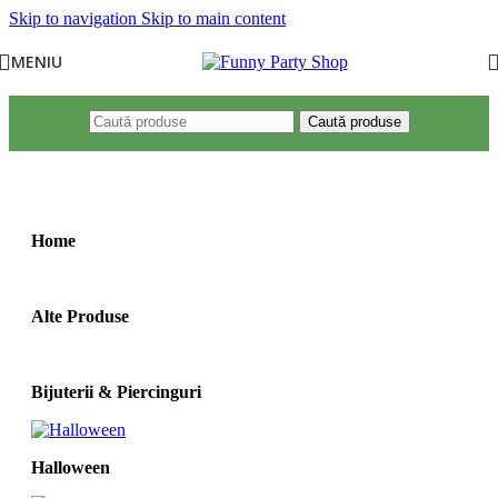
Skip to navigation
Skip to main content
MENIU
Caută produse
Prima pagină
/
Produse etichetate „costum fulg de nea”
Home
Alte Produse
Bijuterii & Piercinguri
Halloween