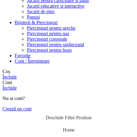
Jucarii pentru carucioare si patut
Jucarii educative si interactive
Jucarii de plus
Papusi
Bijuterii & Piercinguri
Piercinguri pentru ureche
Piercinguri pentru nas
Piercinguri corporale
Piercinguri pentru sprânceană
Piercinguri pentru buze
Favorite
Cont / Înregistrare
Coș
Închide
Cont
Închide
Nu ai cont?
Crează un cont
Deschide Filtre Produse
Home