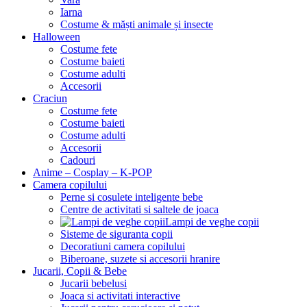
Iarna
Costume & măști animale și insecte
Halloween
Costume fete
Costume baieti
Costume adulti
Accesorii
Craciun
Costume fete
Costume baieti
Costume adulti
Accesorii
Cadouri
Anime – Cosplay – K‑POP
Camera copilului
Perne si cosulete inteligente bebe
Centre de activitati si saltele de joaca
Lampi de veghe copii
Sisteme de siguranta copii
Decoratiuni camera copilului
Biberoane, suzete si accesorii hranire
Jucarii, Copii & Bebe
Jucarii bebelusi
Joaca si activitati interactive