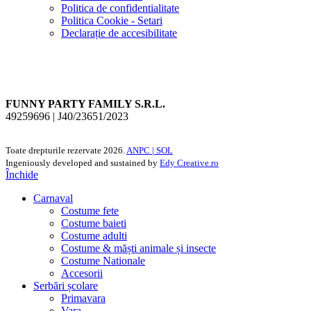
Politica de confidentialitate
Politica Cookie - Setari
Declarație de accesibilitate
FUNNY PARTY FAMILY S.R.L.
49259696 | J40/23651/2023
Toate drepturile rezervate
2026.
ANPC |
SOL
Ingeniously developed and sustained by
Edy Creative.ro
Închide
Carnaval
Costume fete
Costume baieti
Costume adulti
Costume & măști animale și insecte
Costume Nationale
Accesorii
Serbări școlare
Primavara
Vara