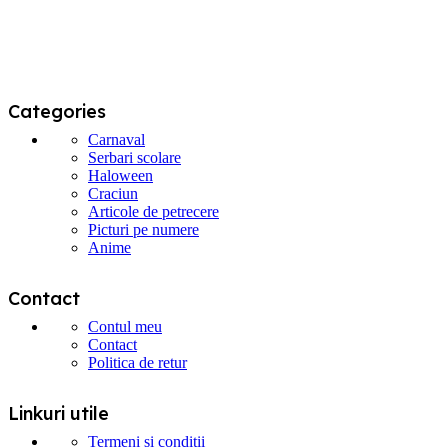
pagina
produsului.
Categories
Carnaval
Serbari scolare
Haloween
Craciun
Articole de petrecere
Picturi pe numere
Anime
Contact
Contul meu
Contact
Politica de retur
Linkuri utile
Termeni si conditii