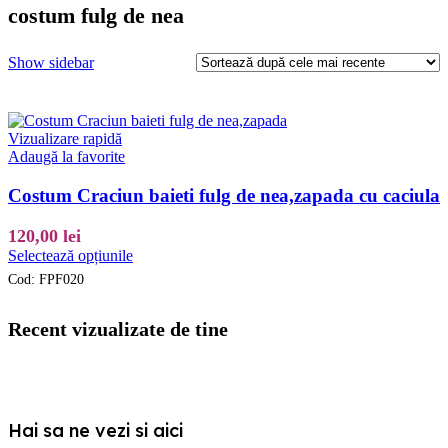
costum fulg de nea
Show sidebar
Vizualizare rapidă
Adaugă la favorite
Costum Craciun baieti fulg de nea,zapada cu caciula
120,00
lei
Acest
Selectează opțiunile
produs
Cod:
FPF020
are
mai
multe
Recent vizualizate de tine
variații.
Opțiunile
pot
fi
alese
Hai sa ne vezi si aici
în